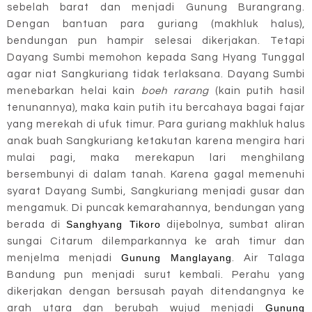
sebelah barat dan menjadi Gunung Burangrang.
Dengan bantuan para guriang (makhluk halus),
bendungan pun hampir selesai dikerjakan. Tetapi
Dayang Sumbi memohon kepada Sang Hyang Tunggal
agar niat Sangkuriang tidak terlaksana. Dayang Sumbi
menebarkan helai kain
boeh rarang
(kain putih hasil
tenunannya), maka kain putih itu bercahaya bagai fajar
yang merekah di ufuk timur. Para guriang makhluk halus
anak buah Sangkuriang ketakutan karena mengira hari
mulai pagi, maka merekapun lari menghilang
bersembunyi di dalam tanah. Karena gagal memenuhi
syarat Dayang Sumbi, Sangkuriang menjadi gusar dan
mengamuk. Di puncak kemarahannya, bendungan yang
Sanghyang Tikoro
berada di
dijebolnya, sumbat aliran
sungai Citarum dilemparkannya ke arah timur dan
Gunung Manglayang
menjelma menjadi
. Air Talaga
Bandung pun menjadi surut kembali. Perahu yang
dikerjakan dengan bersusah payah ditendangnya ke
Gunung
arah utara dan berubah wujud menjadi