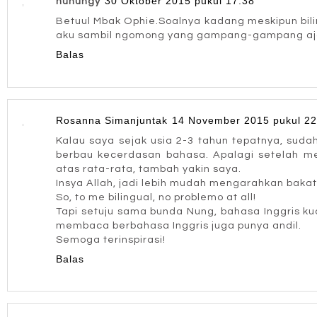
30 Oktober 2015 pukul 17.38
nunungy
Betuul Mbak Ophie.Soalnya kadang meskipun bili
aku sambil ngomong yang gampang-gampang aja si
Balas
Rosanna Simanjuntak
14 November 2015 pukul 22
Kalau saya sejak usia 2-3 tahun tepatnya, suda
berbau kecerdasan bahasa. Apalagi setelah men
atas rata-rata, tambah yakin saya.
Insya Allah, jadi lebih mudah mengarahkan baka
So, to me bilingual, no problemo at all!
Tapi setuju sama bunda Nung, bahasa Inggris ku
membaca berbahasa Inggris juga punya andil.
Semoga terinspirasi!
Balas