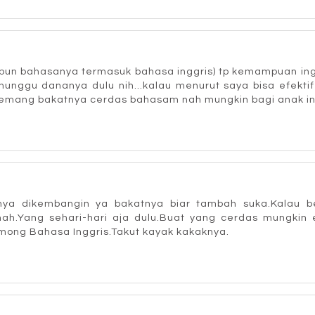
papun bahasanya termasuk bahasa inggris) tp kemampuan ing
unggu dananya dulu nih...kalau menurut saya bisa efektif 
emang bakatnya cerdas bahasam nah mungkin bagi anak ini ef
nya dikembangin ya bakatnya biar tambah suka.Kalau 
ang sehari-hari aja dulu.Buat yang cerdas mungkin efek
mong Bahasa Inggris.Takut kayak kakaknya.