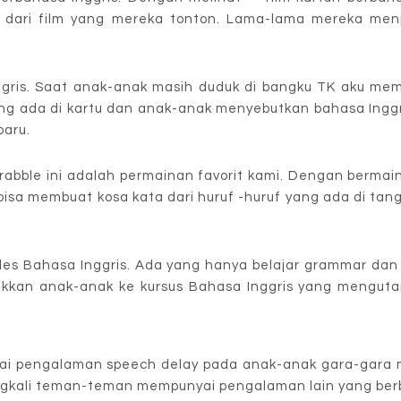
dari film yang mereka tonton. Lama-lama mereka men
nggris. Saat anak-anak masih duduk di bangku TK aku me
ng ada di kartu dan anak-anak menyebutkan bahasa Inggri
baru.
rabble ini adalah permainan favorit kami. Dengan bermain
 bisa membuat kosa kata dari huruf -huruf yang ada di ta
les Bahasa Inggris. Ada yang hanya belajar grammar dan 
kan anak-anak ke kursus Bahasa Inggris yang mengu
yai pengalaman speech delay pada anak-anak gara-gara 
arangkali teman-teman mempunyai pengalaman lain yang ber