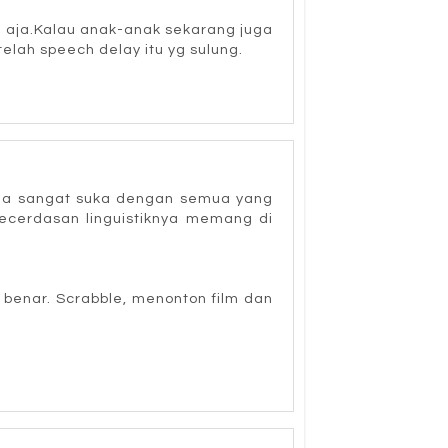
h aja.Kalau anak-anak sekarang juga
lah speech delay itu yg sulung.
a dia sangat suka dengan semua yang
kecerdasan linguistiknya memang di
 benar. Scrabble, menonton film dan