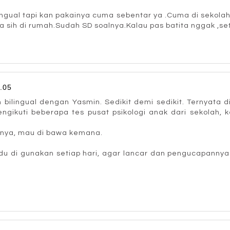
ngual tapi kan pakainya cuma sebentar ya .Cuma di sekola
h di rumah.Sudah SD soalnya.Kalau pas batita nggak ,sete
.05
h bilingual dengan Yasmin. Sedikit demi sedikit. Ternyat
gikuti beberapa tes pusat psikologi anak dari sekolah, 
tnya, mau di bawa kemana.
du di gunakan setiap hari, agar lancar dan pengucapannya