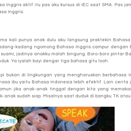
a Inggris aktif itu pas aku kursus di IEC saat SMA. Pas j
sa Inggris.
ama kali punya anak dulu aku langsung praktekin Bahasa 
kadang-kadang ngomong Bahasa Inggris campur dengan B
uami, jadinya anakku malah bingung. Boro-boro pintar Ba
uk. Ya iyalah bayi dengar tiga bahasa gitu looh.
api bukan di lingkungan yang mengharuskan berbahasa In
 ibu yaitu Bahasa Indonesia lebih efektif. Lain cerita j
amun jika anak-anak tinggal dengan kita yang memakai
-anak sudah siap. Misalnya saat duduk di bangku TK atau