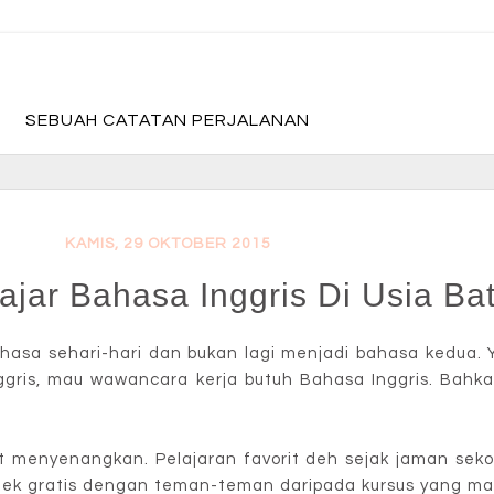
fadevmother , lifestyle and travel bloger
SEBUAH CATATAN PERJALANAN
KAMIS, 29 OKTOBER 2015
lajar Bahasa Inggris Di Usia Bat
ahasa sehari-hari dan bukan lagi menjadi bahasa kedua
Inggris, mau wawancara kerja butuh Bahasa Inggris. Bah
at menyenangkan. Pelajaran favorit deh sejak jaman sek
aktek gratis dengan teman-teman daripada kursus yang ma