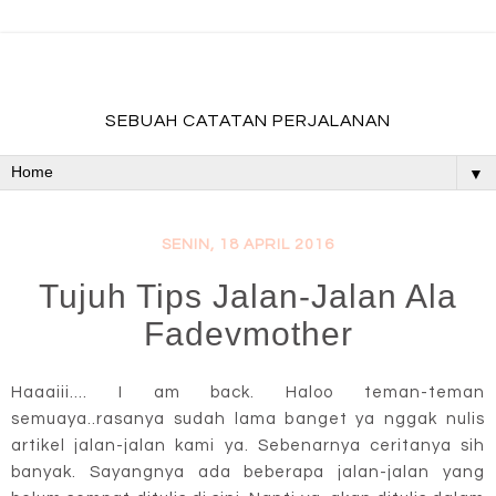
fadevmother , lifestyle and travel bloger
SEBUAH CATATAN PERJALANAN
▼
SENIN, 18 APRIL 2016
Tujuh Tips Jalan-Jalan Ala
Fadevmother
Haaaiii.... I am back. Haloo teman-teman
semuaya..rasanya sudah lama banget ya nggak nulis
artikel jalan-jalan kami ya. Sebenarnya ceritanya sih
banyak. Sayangnya ada beberapa jalan-jalan yang