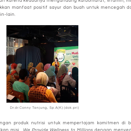
ukan karena keduanya mengandung karbohidrat, vitamin, m
jukkan manfaat positif sayur dan buah untuk mencegah 
in-lain.
Dr.dr.Conny Tanjung, Sp.A(K) (dok.pri)
ngan produk nutrisi untuk mempertajam komitmen di 
udkan misi
We Provide Wellness to Millions
dengan menyedi