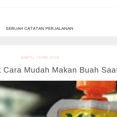
fadevmother , lifestyle and travel bloger
SEBUAH CATATAN PERJALANAN
SABTU, 19 MEI 2018
ht Cara Mudah Makan Buah Saat