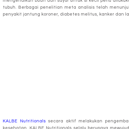
mengenalkan buah dan sayur untuk si kecil perlu dilak
tubuh. Berbagai penelitian meta analisis telah menun
penyakit jantung koroner, diabetes melitus, kanker dan la
KALBE Nutritionals
secara aktif melakukan pengemba
kesehatan. KALBE Nutritionals selalu berupaya mewuj