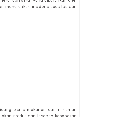
ineral dan serat yang dibutuhkan oleh
dan menurunkan insidens obesitas dan
bidang bisnis makanan dan minuman
akan produk dan layanan kesehatan