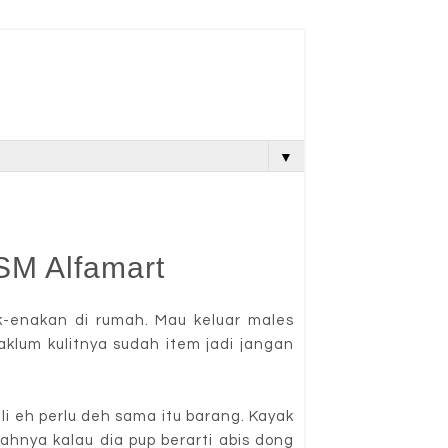
▼
SM Alfamart
k-enakan di rumah. Mau keluar males
klum kulitnya sudah item jadi jangan
li eh perlu deh sama itu barang. Kayak
lahnya kalau dia pup berarti abis dong