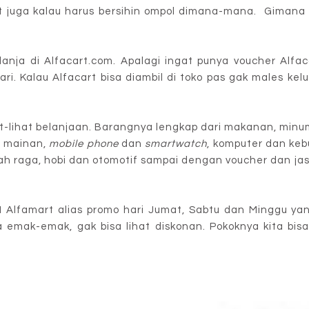
t juga kalau harus bersihin ompol dimana-mana. Gimana 
lanja di Alfacart.com. Apalagi ingat punya voucher Alfa
ari. Kalau Alfacart bisa diambil di toko pas gak males kel
hat-lihat belanjaan. Barangnya lengkap dari makanan, min
n mainan,
mobile phone
dan
smartwatch
, komputer dan ke
 olah raga, hobi dan otomotif sampai dengan voucher dan j
M Alfamart alias promo hari Jumat, Sabtu dan Minggu y
emak-emak, gak bisa lihat diskonan. Pokoknya kita bisa