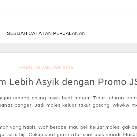
fadevmother , lifestyle and travel bloger
SEBUAH CATATAN PERJALANAN
RABU, 16 JANUARI 2019
com Lebih Asyik dengan Promo J
jan emang paling asyik buat mager. Tidur-tiduran ena
panas banget. Jadi males keluar takut gosong. Wkwkw..ma
mah yang habis. Wah berabe. Mau beli keluar males, gak be
al satu biji. Cukup buat ganti ntar sore abis mandi. Masa