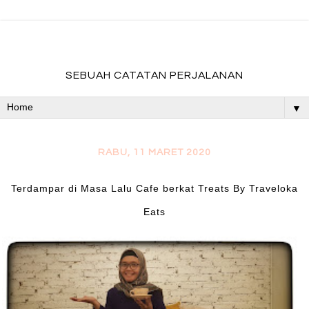
fadevmother , lifestyle and travel bloger
SEBUAH CATATAN PERJALANAN
▼
RABU, 11 MARET 2020
Terdampar di Masa Lalu Cafe berkat Treats By Traveloka
Eats