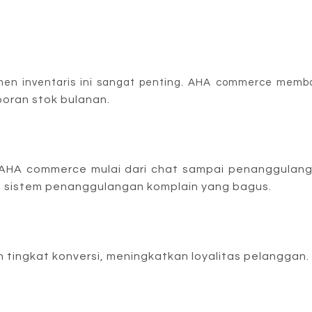
men inventaris ini sangat penting. AHA commerce memb
oran stok bulanan. 
HA commerce mulai dari chat sampai penanggulanga
 s
istem penanggulangan 
komplain yang bagus.
 tingkat 
konversi,
m
eningkatkan
loyalitas
pelanggan.