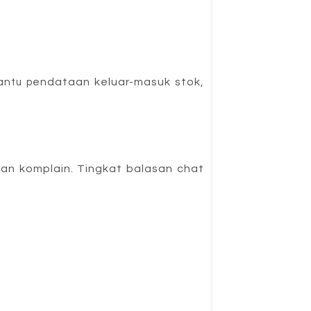
endataan
 keluar-masuk stok, 
antu p
n komplain. Tingkat balasan 
chat 