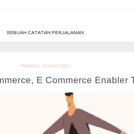
fadevmother , lifestyle and travel bloger
SEBUAH CATATAN PERJALANAN
MINGGU, 13 JUNI 2021
mmerce, E Commerce Enabler Te