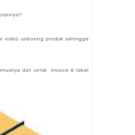
mpiannya?
ai video unboxing produk sehingga 
invoice & label 
semuanya dari cetak