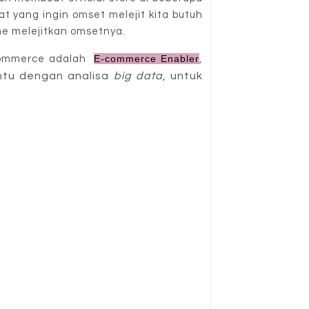
t yang ingin omset melejit kita butuh
ne melejitkan omsetnya.
E-commerce Enabler
, 
commerce adalah
tu dengan analisa
 big data
, untuk 