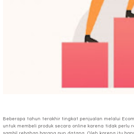
Beberapa tahun terakhir tingkat penjualan melalui Eco
untuk membeli produk secara online karena tidak perlu
sambil rebahan barang pun datang. Oleh karena itu ban