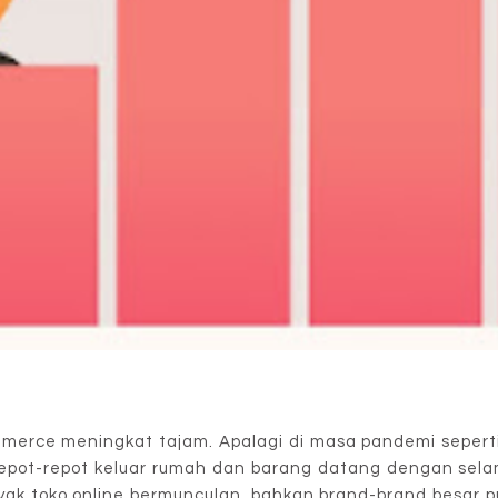
mmerce meningkat tajam. Apalagi di masa pandemi seperti
 repot-repot keluar rumah dan barang datang dengan sel
yak toko online bermunculan, bahkan brand-brand besar p