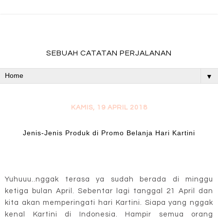
fadevmother , lifestyle and travel bloger
SEBUAH CATATAN PERJALANAN
▼
KAMIS, 19 APRIL 2018
Jenis-Jenis Produk di Promo Belanja Hari Kartini
Yuhuuu..nggak terasa ya sudah berada di minggu
ketiga bulan April. Sebentar lagi tanggal 21 April dan
kita akan memperingati hari Kartini. Siapa yang nggak
kenal Kartini di Indonesia. Hampir semua orang