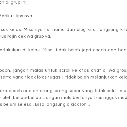
 di grup ini.
Berikut tips nya :
suk kelas. Misalnya list nama dan blog kita, langsung kit
rus rajin cek wa grup ya.
erlakukan di kelas. Misal tidak boleh japri coach dan ha
oach, jangan malas untuk scroll ke atas chat di wa gro
eserta yang tidak lolos tugas 1 tidak boleh melanjutkan kel
ara coach adalah orang-orang sabar yang tidak pelit ilmu
r oleh beliau-beliau. Jangan malu bertanya trus nggak mu
belum selesai. Bisa langsung dikick loh...