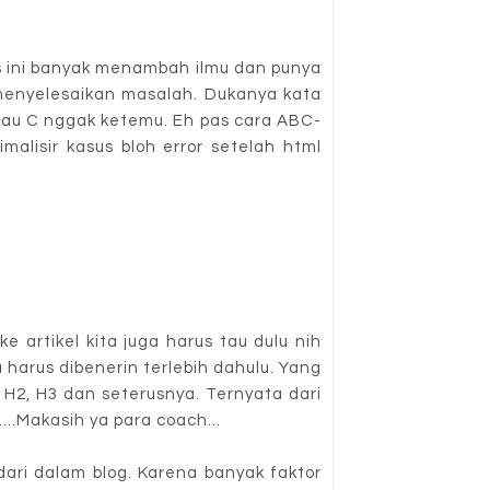
las ini banyak menambah ilmu dan punya
menyelesaikan masalah. Dukanya kata
 atau C nggak ketemu. Eh pas cara ABC-
lisir kasus bloh error setelah html
e artikel kita juga harus tau dulu nih
 harus dibenerin terlebih dahulu. Yang
1, H2, H3 dan seterusnya. Ternyata dari
..Makasih ya para coach...
ari dalam blog. Karena banyak faktor