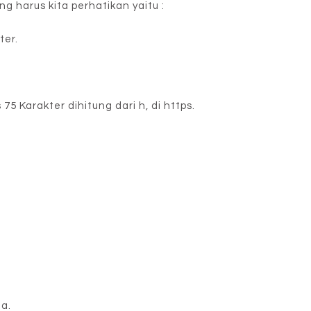
g harus kita perhatikan yaitu :
ter.
5 Karakter dihitung dari h, di https.
ja.