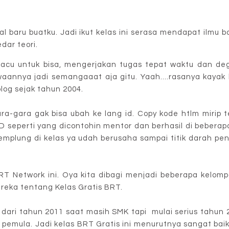
 baru buatku. Jadi ikut kelas ini serasa mendapat ilmu ba
edar teori.
rpacu untuk bisa, mengerjakan tugas tepat waktu dan deg
aannya jadi semangaaat aja gitu. Yaah....rasanya kayak 
blog sejak tahun 2004.
a-gara gak bisa ubah ke lang id. Copy kode htlm mirip 
, D seperti yang dicontohin mentor dan berhasil di beberap
emplung di kelas ya udah berusaha sampai titik darah pe
T Network ini. Oya kita dibagi menjadi beberapa kelom
reka tentang Kelas Gratis BRT.
dari tahun 2011 saat masih SMK tapi mulai serius tahun 2
uk pemula. Jadi kelas BRT Gratis ini menurutnya sangat ba