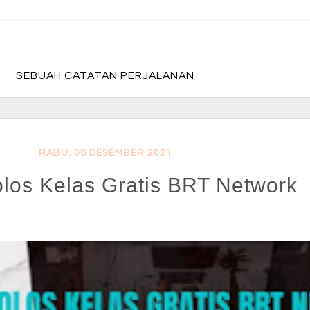
fadevmother , lifestyle and travel bloger
SEBUAH CATATAN PERJALANAN
RABU, 08 DESEMBER 2021
olos Kelas Gratis BRT Network