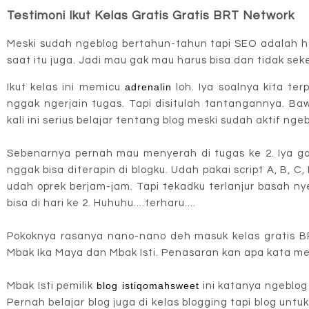
Testimoni Ikut Kelas Gratis Gratis BRT Network
Meski sudah ngeblog bertahun-tahun tapi SEO adalah hal
saat itu juga. Jadi mau gak mau harus bisa dan tidak sek
adrenalin
Ikut kelas ini memicu
loh. Iya soalnya kita te
nggak ngerjain tugas. Tapi disitulah tantangannya. Baw
kali ini serius belajar tentang blog meski sudah aktif nge
Sebenarnya pernah mau menyerah di tugas ke 2. Iya gar
nggak bisa diterapin di blogku. Udah pakai script A, B, C
udah oprek berjam-jam. Tapi tekadku terlanjur basah ny
bisa di hari ke 2. Huhuhu....terharu....
Pokoknya rasanya nano-nano deh masuk kelas gratis BR
Mbak Ika Maya dan Mbak Isti. Penasaran kan apa kata me
blog istiqomahsweet
Mbak Isti pemilik
ini katanya ngeblog 
Pernah belajar blog juga di kelas blogging tapi blog unt