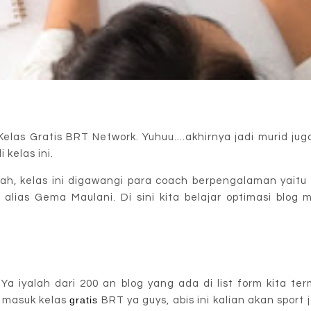
s Gratis BRT Network. Yuhuu....akhirnya jadi murid juga d
kelas ini.
lah, kelas ini digawangi para coach berpengalaman yait
alias Gema Maulani. Di sini kita belajar optimasi blog
a iyalah dari 200 an blog yang ada di list form kita te
gratis
a masuk kelas
BRT ya guys, abis ini kalian akan sport 