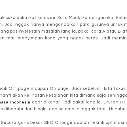
k suka duka ikut kelas ini. Kata Mbak Ika dengan ikut ke
n. Jadi nggak hanya mengandalkan para gurunya untuk 
 yang pas nyelesain masalah lang id, pakai cara A atau B
kan mau menyimpan kode yang nggak beres. Jadi meminima
O baik Off page maupun On page. Jadi sebelum kita fokus k
 nanti akan kelihatan kesalahan kita dimana saja sehingga
hasa Indonesia
agar dikenali, jadi pakai lang id. Urutan H
 dibenahi dari blogku dan selama ini nggak tahu. Huhuhu...
Secara garis besar SEO Onpage adalah teknik optimasi d