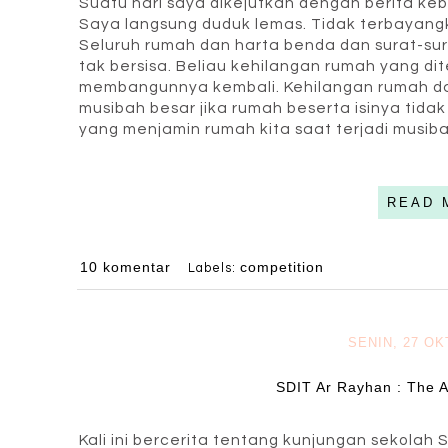
Suatu hari saya dikejutkan dengan berita k
Saya langsung duduk lemas. Tidak terbayangk
Seluruh rumah dan harta benda dan surat-su
tak bersisa. Beliau kehilangan rumah yang di
membangunnya kembali. Kehilangan rumah dan
musibah besar jika rumah beserta isinya tidak
yang menjamin rumah kita saat terjadi musi
READ 
10 komentar
competition
Labels:
SENIN, 27 O
SDIT Ar Rayhan : The A
Kali ini bercerita tentang kunjungan sekolah 