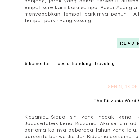
panjang, jarak yang dekat tersebut ditem
empat sore kami baru sampai Pasar Apung at
menyebabkan tempat parkirnya penuh . Alh
tempat parkir yang kosong.
READ 
6 komentar
Bandung
Traveling
Labels:
,
SENIN, 13 O
The Kidzania Word 
Kidzania....Siapa sih yang nggak kenal
Jabodetabek kenal Kidzania. Aku sendiri jad
pertama kalinya beberapa tahun yang lalu.
bercerita bahwa dia dari Kidzania bersama 