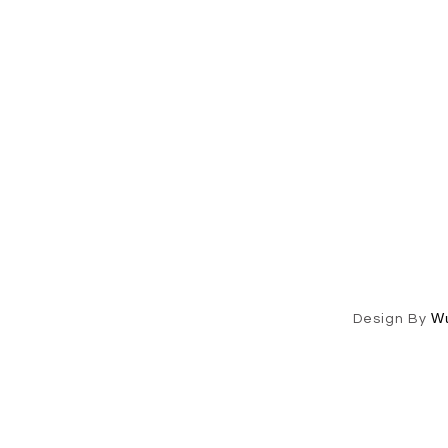
W
Design By