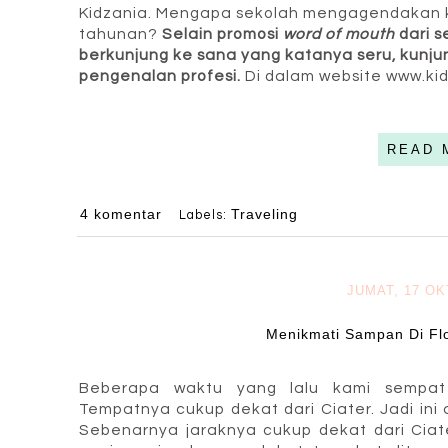
Kidzania. Mengapa sekolah mengagendakan k
tahunan?
Selain promosi
word of mouth
dari s
berkunjung ke sana yang katanya seru, kunju
pengenalan profesi.
Di dalam website www.kidz
READ 
4 komentar
Traveling
Labels:
JUMAT, 17 O
Menikmati Sampan Di Fl
Beberapa waktu yang lalu kami sempa
Tempatnya cukup dekat dari Ciater. Jadi ini 
Sebenarnya jaraknya cukup dekat dari Ciate