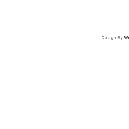
W
Design By