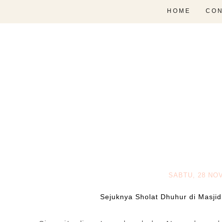
HOME
CON
SABTU, 28 NO
Sejuknya Sholat Dhuhur di Masji