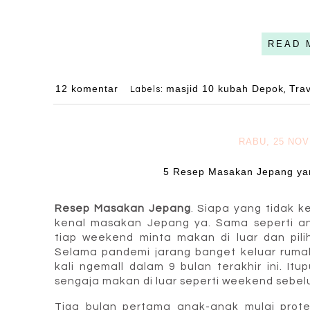
READ 
12 komentar
masjid 10 kubah Depok
Trav
Labels:
,
RABU, 25 NO
5 Resep Masakan Jepang ya
Resep Masakan Jepang
. Siapa yang tidak 
kenal masakan Jepang ya. Sama seperti a
tiap weekend minta makan di luar dan pil
Selama pandemi jarang banget keluar ruma
kali ngemall dalam 9 bulan terakhir ini. It
sengaja makan di luar seperti weekend sebe
Tiga bulan pertama anak-anak mulai prote