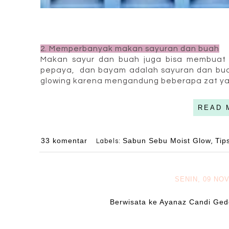
2. Memperbanyak makan sayuran dan buah
Makan sayur dan buah juga bisa membuat 
pepaya, dan bayam adalah sayuran dan buah
glowing karena mengandung beberapa zat yan
READ 
33 komentar
Sabun Sebu Moist Glow
Tip
Labels:
,
SENIN, 09 NO
Berwisata ke Ayanaz Candi Ge