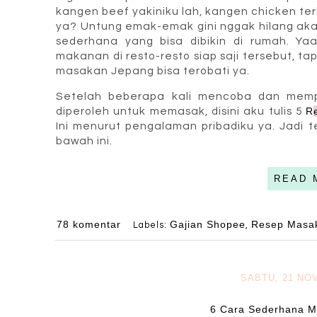
kangen beef yakiniku lah, kangen chicken teri
ya? Untung emak-emak gini nggak hilang aka
sederhana yang bisa dibikin di rumah. Ya
makanan di resto-resto siap saji tersebut, 
masakan Jepang bisa terobati ya.
Setelah beberapa kali mencoba dan mem
diperoleh untuk memasak, disini aku tulis 5
R
Ini menurut pengalaman pribadiku ya. Jadi
bawah ini.
READ 
78 komentar
Gajian Shopee
Resep Masa
Labels:
,
SABTU, 21 NO
6 Cara Sederhana Me