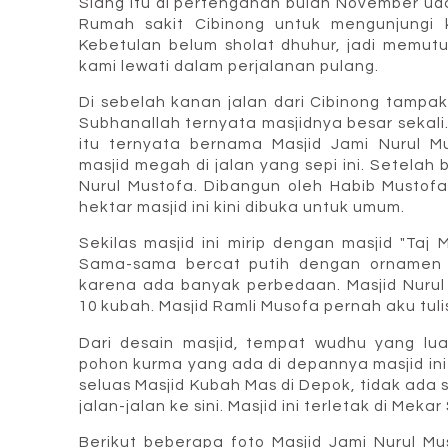
Siang itu di pertengahan bulan November ud
Rumah sakit Cibinong untuk mengunjungi 
Kebetulan belum sholat dhuhur, jadi memutu
kami lewati dalam perjalanan pulang.
Di sebelah kanan jalan dari Cibinong tampa
Subhanallah ternyata masjidnya besar sekali
itu ternyata bernama Masjid Jami Nurul 
masjid megah di jalan yang sepi ini. Setelah 
Nurul Mustofa. Dibangun oleh Habib Mustofa
hektar masjid ini kini dibuka untuk umum.
Sekilas masjid ini mirip dengan masjid "Ta
Sama-sama bercat putih dengan ornamen d
karena ada banyak perbedaan. Masjid Nuru
10 kubah. Masjid Ramli Musofa pernah aku tul
Dari desain masjid, tempat wudhu yang lu
pohon kurma yang ada di depannya masjid ini c
seluas Masjid Kubah Mas di Depok, tidak ada 
jalan-jalan ke sini. Masjid ini terletak di Meka
Berikut beberapa foto Masjid Jami Nurul Mus