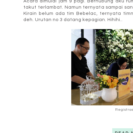
Acara dimulai jam 9 pagi. Berhubung aku ru
takut terlambat. Namun ternyata sampai san
Kirain belum ada tim Bebelac, ternyata timn
deh. Urutan no 3 datang kepagian. Hihihi..
Registra