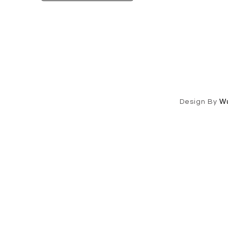
W
Design By