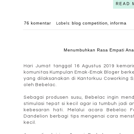
READ 
76 komentar
blog competition
informa
Labels:
,
Menumbuhkan Rasa Empati Anak
Hari Jumat tanggal 16 Agustus 2019 kemar
komunitas Kumpulan Emak-Emak Bloger berk
yang dilaksanakan di Kantorkuu Coworking 
oleh Bebelac.
Sebagai produsen susu, Bebelac ingin men
stimulasi tepat si kecil agar ia tumbuh jad
kebesaran hati. Melalui acara Bebelac 
Dandelion berbagi tips mengenai cara mensti
kecil.