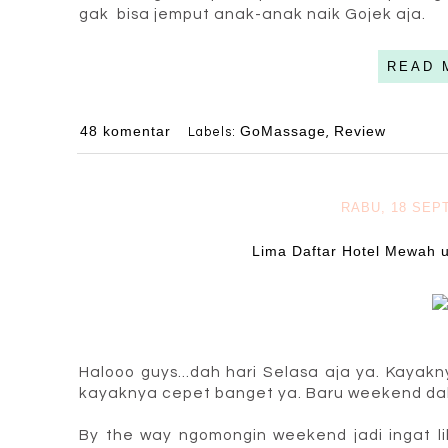
gak bisa jemput anak-anak naik Gojek aja.
READ 
48 komentar
GoMassage
Review
Labels:
,
RABU, 18 SEP
Lima Daftar Hotel Mewah u
Halooo guys...dah hari Selasa aja ya. Kaya
kayaknya cepet banget ya. Baru weekend dah 
By the way ngomongin weekend jadi ingat l