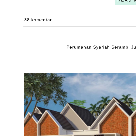
READ 
38 komentar
Perumahan Syariah Serambi J