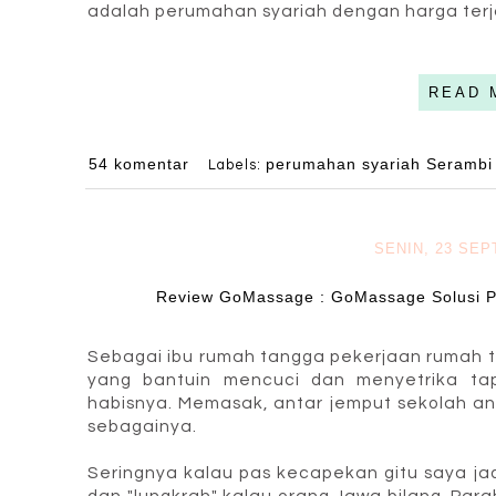
adalah perumahan syariah dengan harga ter
READ 
54 komentar
perumahan syariah Serambi
Labels:
SENIN, 23 SE
Review GoMassage : GoMassage Solusi P
Sebagai ibu rumah tangga pekerjaan rumah t
yang bantuin mencuci dan menyetrika tap
habisnya. Memasak, antar jemput sekolah an
sebagainya.
Seringnya kalau pas kecapekan gitu saya ja
dan "lungkrah" kalau orang Jawa bilang. Par