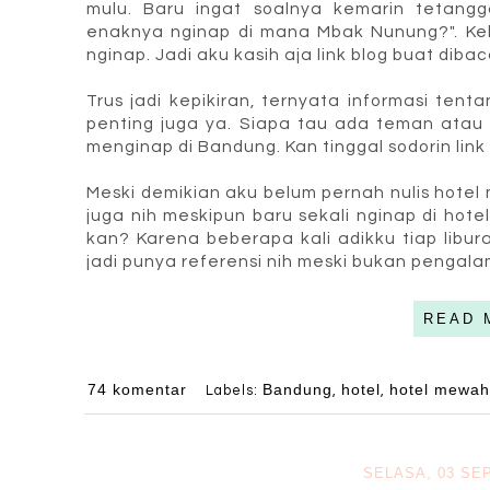
mulu. Baru ingat soalnya kemarin tetang
enaknya nginap di mana Mbak Nunung?". Ke
nginap. Jadi aku kasih aja link blog buat diba
Trus jadi kepikiran, ternyata informasi ten
penting juga ya. Siapa tau ada teman ata
menginap di Bandung. Kan tinggal sodorin link
Meski demikian aku belum pernah nulis hotel 
juga nih meskipun baru sekali nginap di hot
kan? Karena beberapa kali adikku tiap libur
jadi punya referensi nih meski bukan pengal
READ 
74 komentar
Bandung
hotel
hotel mewa
Labels:
,
,
SELASA, 03 SE