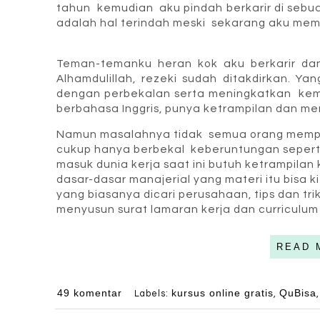
tahun kemudian aku pindah berkarir di seb
adalah hal terindah meski sekarang aku mem
Teman-temanku heran kok aku berkarir dan
Alhamdulillah, rezeki sudah ditakdirkan. Ya
dengan perbekalan serta meningkatkan
kem
berbahasa Inggris, punya ketrampilan dan m
Namun masalahnya tidak semua orang memp
cukup hanya berbekal keberuntungan seperti 
masuk dunia kerja saat ini butuh ketrampila
dasar-dasar manajerial yang materi itu bisa ki
yang biasanya dicari perusahaan, tips dan tri
menyusun surat lamaran kerja dan curriculum v
READ 
49 komentar
kursus online gratis
QuBisa
Labels:
,