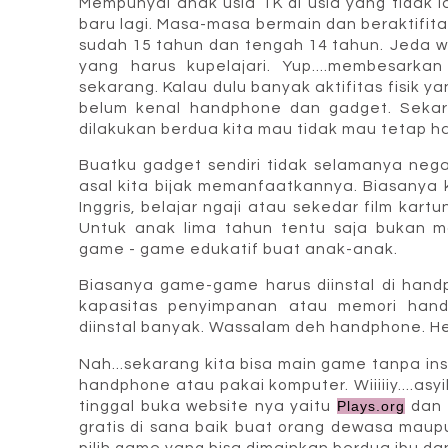
Mempunyai anak usia TK di usia yang tidak 
baru lagi. Masa-masa bermain dan beraktifita
sudah 15 tahun dan tengah 14 tahun. Jeda 
yang harus kupelajari. Yup....membesark
sekarang. Kalau dulu banyak aktifitas fisik 
belum kenal handphone dan gadget. Sekar
dilakukan berdua kita mau tidak mau tetap h
Buatku gadget sendiri tidak selamanya negati
asal kita bijak memanfaatkannya. Biasanya
Inggris, belajar ngaji atau sekedar film kart
Untuk anak lima tahun tentu saja bukan 
game - game edukatif buat anak-anak.
Biasanya game-game harus diinstal di hand
kapasitas penyimpanan atau memori hand
diinstal banyak. Wassalam deh handphone. H
Nah...sekarang kita bisa main game tanpa ins
handphone atau pakai komputer. Wiiiiiy....asy
tinggal buka website nya yaitu
Plays.org
dan 
gratis di sana baik buat orang dewasa mau
pilih game yang bisa dimainkan berdua ibu dan