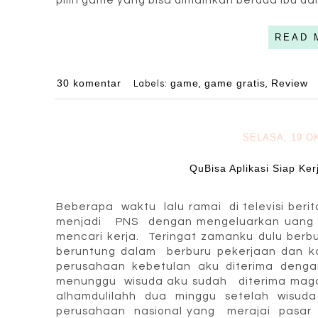
READ 
30 komentar
game
game gratis
Review
Labels:
,
,
SELASA, 19 O
QuBisa Aplikasi Siap Ker
Beberapa waktu lalu ramai di televisi beri
menjadi PNS dengan mengeluarkan uang ra
mencari kerja. Teringat zamanku dulu berbu
beruntung dalam berburu pekerjaan dan ka
perusahaan kebetulan aku diterima denga
menunggu wisuda aku sudah diterima maga
alhamdulilahh dua minggu setelah wisud
perusahaan nasional yang merajai pasar