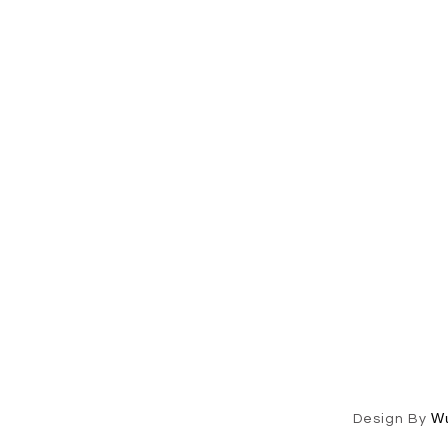
W
Design By