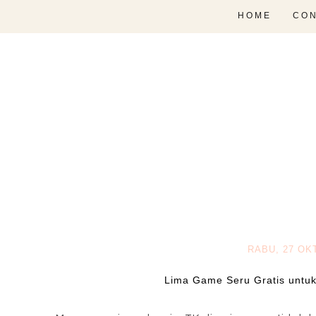
HOME
CON
RABU, 27 OK
Lima Game Seru Gratis untu