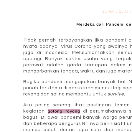
JUMAT, 15 O
Merdeka dari Pandemi d
Tidak pernah terbayangkan jika pandemi a
nyata adanya. Virus Corona yang awalnya ha
juga di Indonesia. Meluluhlantakkan sem
apalagi. Banyak sektor usaha yang terpak
perawat adalah garda terdepan dalam 
mengorbankan tenaga, waktu dan juga mate
Bagiku pandemi mengajarkan banyak hal. Ni
punah terutama di perkotaan muncul lagi se
royong dan saling membantu untuk
survive
.
Aku paling seneng lihat postingan temen 
kegiatan
gotong royong
di perumahannya se
bagus. Di awal pandemi banyak warga per
dan beberapa pengurus RT nya berinisiatif
mampu boleh donasi apa saja dan menca