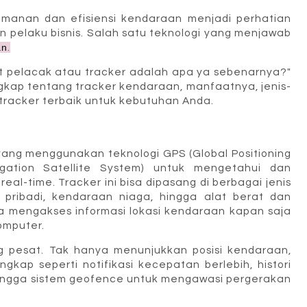
eamanan dan efisiensi kendaraan menjadi perhatian
 pelaku bisnis. Salah satu teknologi yang menjawab
an
.
t pelacak atau tracker adalah apa ya sebenarnya?"
ngkap tentang tracker kendaraan, manfaatnya, jenis-
tracker terbaik untuk kebutuhan Anda.
ang menggunakan teknologi GPS (Global Positioning
gation Satellite System) untuk mengetahui dan
al-time. Tracker ini bisa dipasang di berbagai jenis
l pribadi, kendaraan niaga, hingga alat berat dan
sa mengakses informasi lokasi kendaraan kapan saja
omputer.
g pesat. Tak hanya menunjukkan posisi kendaraan,
engkap seperti notifikasi kecepatan berlebih, histori
hingga sistem geofence untuk mengawasi pergerakan