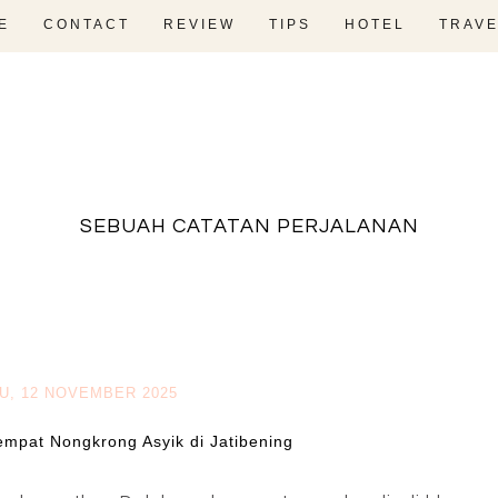
E
CONTACT
REVIEW
TIPS
HOTEL
TRAVE
fadevmother , lifestyle and travel bloger
SEBUAH CATATAN PERJALANAN
U, 12 NOVEMBER 2025
empat Nongkrong Asyik di Jatibening