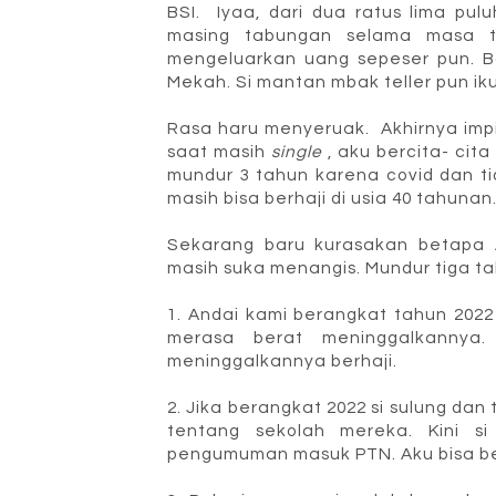
BSI. Iyaa, dari dua ratus lima pul
masing tabungan selama masa tu
mengeluarkan uang sepeser pun. B
Mekah. Si mantan mbak teller pun iku
Rasa haru menyeruak. Akhirnya impi
saat masih
single
, aku bercita- cita
mundur 3 tahun karena covid dan t
masih bisa berhaji di usia 40 tahunan
Sekarang baru kurasakan betapa 
masih suka menangis. Mundur tiga 
1. Andai kami berangkat tahun 2022
merasa berat meninggalkannya
meninggalkannya berhaji.
2. Jika berangkat 2022 si sulung da
tentang sekolah mereka. Kini s
pengumuman masuk PTN. Aku bisa be