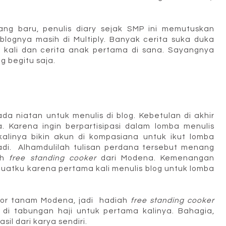
ng baru, penulis diary sejak SMP ini memutuskan
blognya masih di Multiply. Banyak cerita suka duka
 kali dan cerita anak pertama di sana. Sayangnya
ng begitu saja.
 ada niatan untuk menulis di blog. Kebetulan di akhir
 Karena ingin berpartisipasi dalam lomba menulis
kalinya bikin akun di kompasiana untuk ikut lomba
di. Alhamdulilah tulisan perdana tersebut menang
ah
free
standing cooker
dari Modena. Kemenangan
buatku karena pertama kali menulis blog untuk lomba
or tanam Modena, jadi hadiah
free
standing cooker
 di tabungan haji untuk pertama kalinya. Bahagia,
il dari karya sendiri.