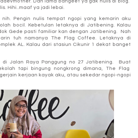
adevmother. Dah lama bangeet ya gak nulis di blog.
. Hihi..maaf ya jadi lebai.
ih. Pengin nulis tempat ngopi yang kemarin aku
lah bocil. Kebetulan letaknya di Jatibening. Kalau
ok Gede pasti familiar kan dengan Jatibening. Nah
arin tuh namanya The Flag Coffee. Letaknya di
mplek AL. Kalau dari stasiun Cikunir 1 dekat banget
a di Jalan Raya Panggung no 27 Jatibening. Buat
kolah tapi bingung nongkrong dimana, The Flag
 ngerjain kerjaan kayak aku, atau sekedar ngopi-ngopi