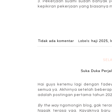
3. Pekerjaan suami sudah banyak ya
kepikiran pekerjaan yang biasanya 
Tidak ada komentar
haji 2025
I
Labels:
,
SELA
Suka Duka Perja
Hai guys ketemu lagi dengan fad
semua ya. Akhirnya setelah bebera
adalah postingan pertama tahun 202
By the way
ngomongin blog, gak tera
Nggak terasa yaa. Kayaknya baru 