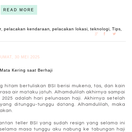
READ MORE
r
pelacakan kendaraan
pelacakan lokasi
teknologi
Tips
,
,
,
,
,
JUMAT, 30 MEI 2025
 Mata Kering saat Berhaji
hitam bertuliskan BSI berisi mukena, tas, dan kain
rasa air mataku jatuh. Alhamdulilah akhirnya sampai
ary 2025 adalah hari pelunasan haji. Akhirnya setelah
ang ditunggu-tunggu datang. Alhamdulilah, maka
takan.
ntan teller BSI yang sudah resign yang selama ini
n selama masa tunggu aku nabung ke tabungan haji