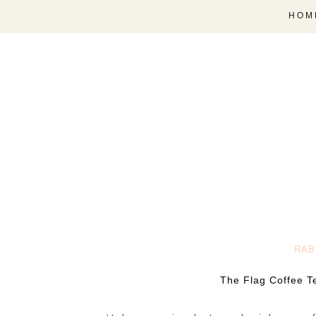
HOM
RAB
The Flag Coffee T