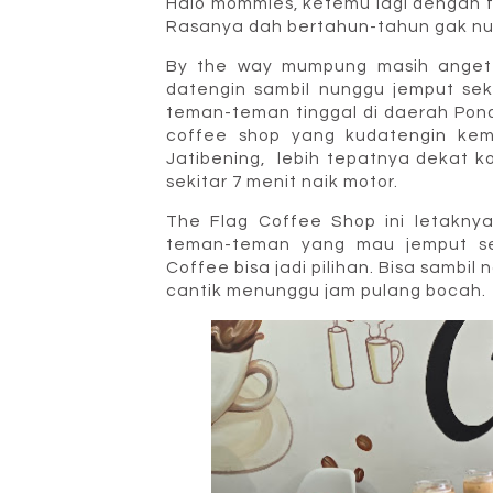
Halo mommies, ketemu lagi dengan f
Rasanya dah bertahun-tahun gak nulis
By the way mumpung masih anget n
datengin sambil nunggu jemput seko
teman-teman tinggal di daerah Pond
coffee shop yang kudatengin kem
Jatibening, lebih tepatnya dekat ko
sekitar 7 menit naik motor.
The Flag Coffee Shop ini letakny
teman-teman yang mau jemput se
Coffee bisa jadi pilihan. Bisa sambil
cantik menunggu jam pulang bocah.