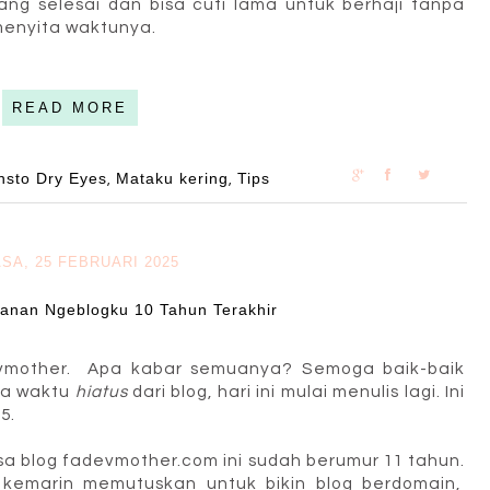
ng selesai dan bisa cuti lama untuk berhaji tanpa
menyita waktunya.
READ MORE
nsto Dry Eyes
Mataku kering
Tips
,
,
SA, 25 FEBRUARI 2025
lanan Ngeblogku 10 Tahun Terakhir
evmother. Apa kabar semuanya? Semoga baik-baik
pa waktu
hiatus
dari blog, hari ini mulai menulis lagi. Ini
5.
sa blog fadevmother.com ini sudah berumur 11 tahun.
kemarin memutuskan untuk bikin blog berdomain,