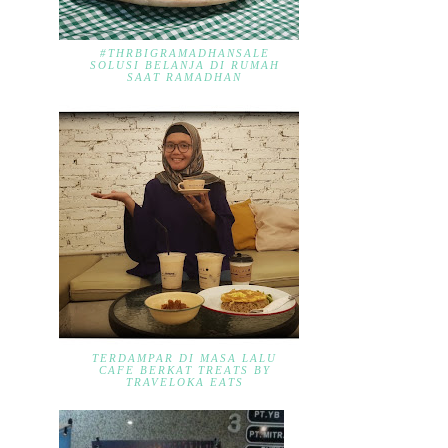
#THRBIGRAMADHANSALE
SOLUSI BELANJA DI RUMAH
SAAT RAMADHAN
TERDAMPAR DI MASA LALU
CAFE BERKAT TREATS BY
TRAVELOKA EATS