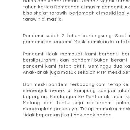
Haloo apa kabar teman-teman? Nggak terasa 
tahun ketiga Ramadhan di musim pandemi. Aku
bisa sholat tarawih berjamaah di masjid lagi
tarawih di masjid.
Pandemi sudah 2 tahun berlangsung. Saat i
pandemi jadi endemi. Meski demikian kita t
Pandemi tidak membuat kami berhenti bera
bersilaturahmi, dan pandemi bukan berart
pandemi kami tetap aktif. Seminggu dua kal
Anak-anak juga masuk sekolah PTM meski berg
Dan meski pandemi terkadang kami tetap kelu
menengok nenek di kampung sampai jalan t
bepergian. Kondangan ke Pontianak, main ke
Malang dan tentu saja silaturahmi pula
menerapkan prokes ya. Tetap memakai maske
tidak bepergian jika tidak enak badan.