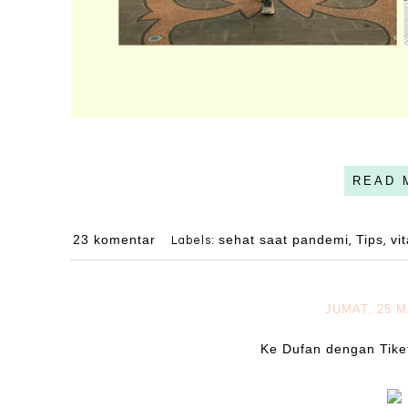
READ 
23 komentar
sehat saat pandemi
Tips
vi
Labels:
,
,
JUMAT, 25 
Ke Dufan dengan Tike