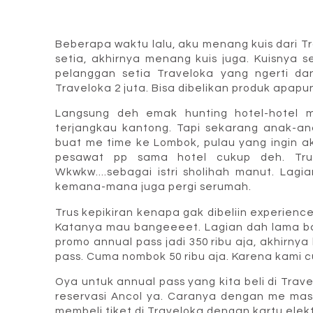
Beberapa waktu lalu, aku menang kuis dari Tr
setia, akhirnya menang kuis juga. Kuisnya se
pelanggan setia Traveloka yang ngerti da
Traveloka 2 juta. Bisa dibelikan produk apapun
Langsung deh emak hunting hotel-hotel m
terjangkau kantong. Tapi sekarang anak-ana
buat me time ke Lombok, pulau yang ingin aku
pesawat pp sama hotel cukup deh. Tru
Wkwkw....sebagai istri sholihah manut. Lagi
kemana-mana juga pergi serumah.
Trus kepikiran kenapa gak dibeliin experie
Katanya mau bangeeeet. Lagian dah lama ba
promo annual pass jadi 350 ribu aja, akhirny
pass. Cuma nombok 50 ribu aja. Karena kami 
Oya untuk annual pass yang kita beli di Trave
reservasi Ancol ya. Caranya dengan me masu
membeli tiket di Traveloka dengan kartu elekt