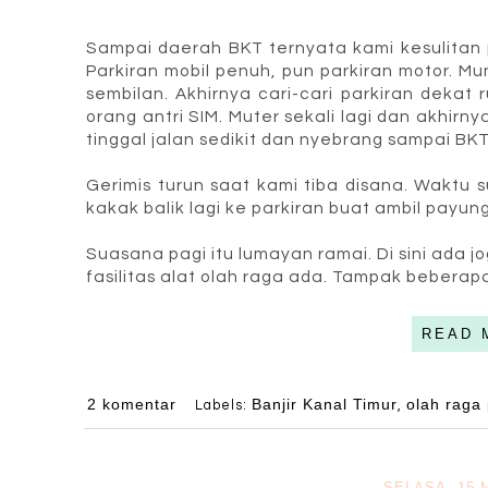
Sampai daerah BKT ternyata kami kesulitan p
Parkiran mobil penuh, pun parkiran motor. 
sembilan. Akhirnya cari-cari parkiran dekat
orang antri SIM. Muter sekali lagi dan akhir
tinggal jalan sedikit dan nyebrang sampai BKT
Gerimis turun saat kami tiba disana. Waktu 
kakak balik lagi ke parkiran buat ambil payun
Suasana pagi itu lumayan ramai. Di sini ada 
fasilitas alat olah raga ada. Tampak beberap
READ 
2 komentar
Banjir Kanal Timur
olah raga
Labels:
,
SELASA, 15 