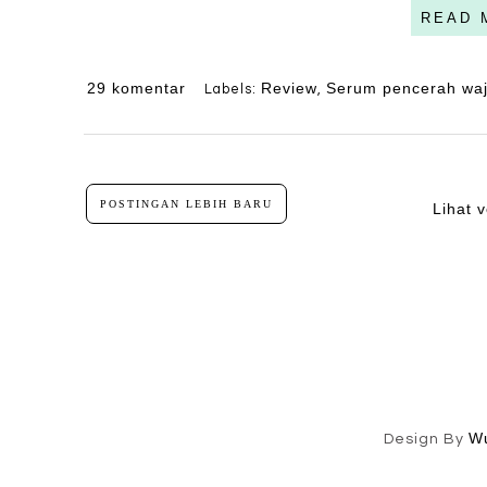
READ 
29 komentar
Review
Serum pencerah wa
Labels:
,
POSTINGAN LEBIH BARU
Lihat v
W
Design By