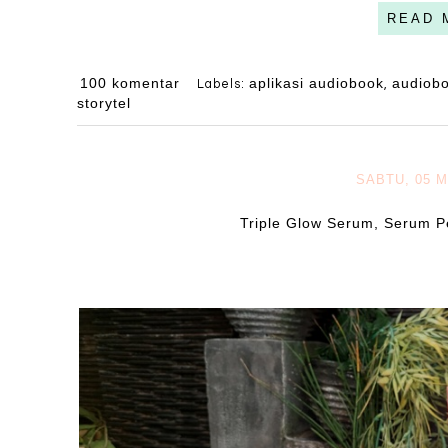
READ 
100 komentar
aplikasi audiobook
audiobo
Labels:
,
storytel
SABTU, 05 
Triple Glow Serum, Serum P