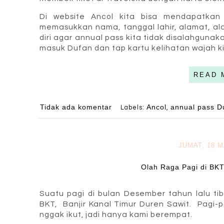
Di website Ancol kita bisa mendapatka
memasukkan nama, tanggal lahir, alamat, ala
diri agar annual pass kita tidak disalahguna
masuk Dufan dan tap kartu kelihatan wajah kit
READ 
Tidak ada komentar
Ancol
annual pass D
Labels:
,
JUMAT, 18 
Olah Raga Pagi di BKT 
Suatu pagi di bulan Desember tahun lalu ti
BKT, Banjir Kanal Timur Duren Sawit. Pagi-pa
nggak ikut, jadi hanya kami berempat.