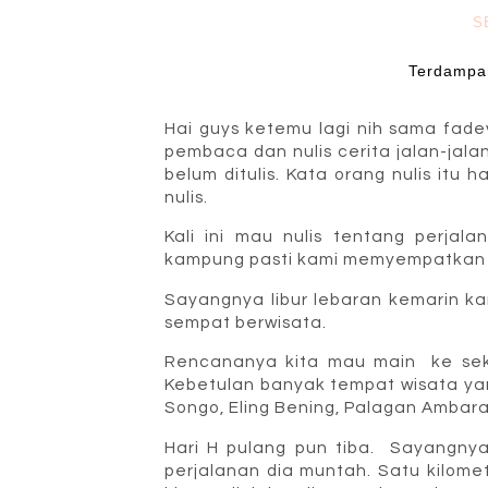
S
Terdampar
Hai guys ketemu lagi nih sama fa
pembaca dan nulis cerita jalan-jal
belum ditulis. Kata orang nulis it
nulis.
Kali ini mau nulis tentang perjala
kampung pasti kami memyempatkan di
Sayangnya libur lebaran kemarin ka
sempat berwisata.
Rencananya kita mau main ke seki
Kebetulan banyak tempat wisata yan
Songo, Eling Bening, Palagan Amba
Hari H pulang pun tiba. Sayangnya
perjalanan dia muntah. Satu kilome