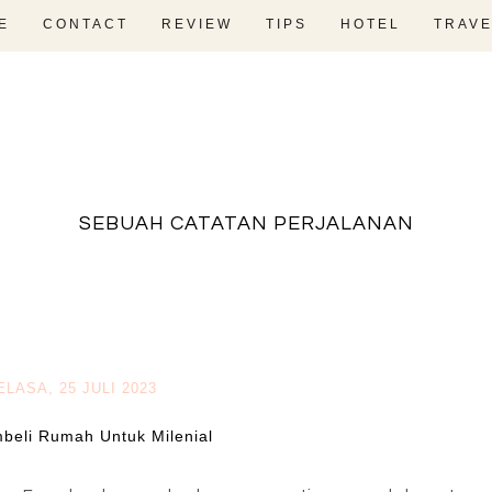
E
CONTACT
REVIEW
TIPS
HOTEL
TRAVE
fadevmother , lifestyle and travel bloger
SEBUAH CATATAN PERJALANAN
ELASA, 25 JULI 2023
beli Rumah Untuk Milenial