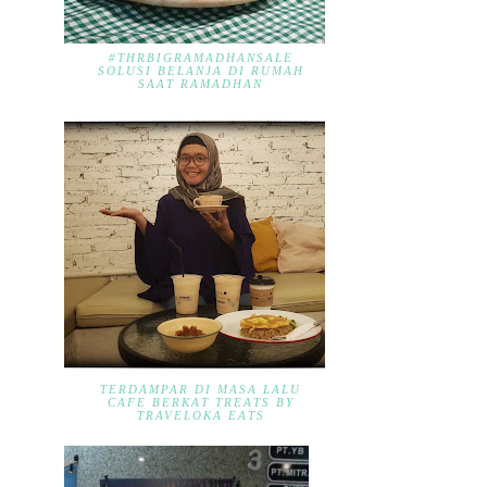
#THRBIGRAMADHANSALE
SOLUSI BELANJA DI RUMAH
SAAT RAMADHAN
TERDAMPAR DI MASA LALU
CAFE BERKAT TREATS BY
TRAVELOKA EATS