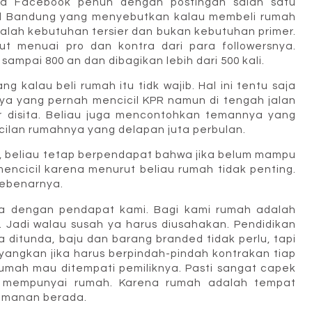
da Facebook penuh dengan postingan salah satu
sal Bandung yang menyebutkan kalau membeli rumah
dalah kebutuhan tersier dan bukan kebutuhan primer.
ut menuai pro dan kontra dari para followersnya.
ampai 800 an dan dibagikan lebih dari 500 kali.
g kalau beli rumah itu tidk wajib. Hal ini tentu saja
ya yang pernah mencicil KPR namun di tengah jalan
disita. Beliau juga mencontohkan temannya yang
cilan rumahnya yang delapan juta perbulan.
u, beliau tetap berpendapat bahwa jika belum mampu
mencicil karena menurut beliau rumah tidak penting.
sebenarnya.
eda dengan pendapat kami. Bagi kami rumah adalah
 Jadi walau susah ya harus diusahakan. Pendidikan
sa ditunda, baju dan barang branded tidak perlu, tapi
angkan jika harus berpindah-pindah kontrakan tiap
umah mau ditempati pemiliknya. Pasti sangat capek
h mempunyai rumah. Karena rumah adalah tempat
amanan berada.