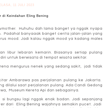
ELASA, 11 JULI 2023
 di Keindahan Eling Bening
devmother. Huhuhu dah lama banget ya nggak nyapa
an. Padahal banyaaak banget cerita jalan-jalan yang
u harus mood. Jadi kalau nggak mood ya kadang males
nan libur lebaran kemarin. Biasanya setiap pulang
ri untuk berwisata di tempat wisata sekitar.
rena mengurus nenek yang sedang sakit, jadi tidak
tar Ambarawa pas perjalanan pulang ke Jakarta.
g dilalui saat perjalanan pulang. Ada Candi Gedong
rawa, Museum Kereta Api dan sebagainya.
 si bungsu lagi nggak enak badan. Jadi sepanjang
ter dari Eling Bening wajahnya semakin pucet. Jadi