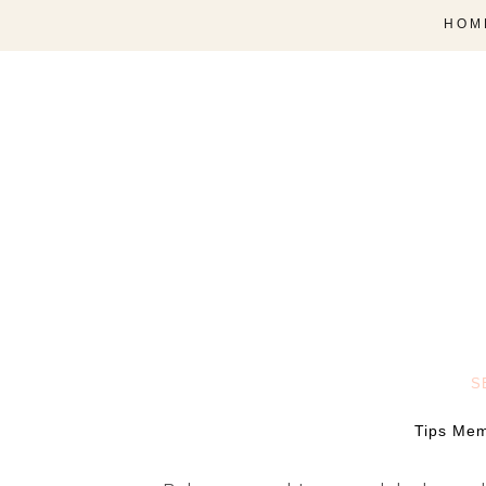
HOM
S
Tips Mem