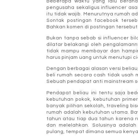
Beberapa waktu yang lalu beran
pengusaha sekaligus influencer a
itu tidak wajib. Menurutnya rumah a
Sontak postingan facebook terseb
Bahkan komen di postingan tersebut s
Bukan tanpa sebab si influencer bilan
dilatar belakangi oleh pengalamann
tidak mampu membayar dan hampir 
harus pinjam uang untuk menutupi ci
Dengan berbagai alasan versi belia
beli rumah secara cash tidak usah 
Sebuah pendapat anti mainstream 
Pendapat beliau ini tentu saja b
kebutuhan pokok, kebutuhan primer.
banyak pilihan sekolah, traveling bi
rumah adalah kebutuhan utama. Bay
tahun atau tiap dua tahun karena r
dan melelahkan. Solusinya adala
pulang, tempat dimana semua keny