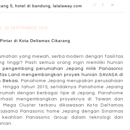
ntang 5
hotel di bandung
lalalaway.com
,
,
, 19 SEPTEMBER 2018
Pintar di Kota Deltamas Cikarang
perumahan yang mewah, serba modern dengan fasilitas
 tinggi? Pasti semua orang ingin memiliki hunian
, pengembang perumahan Jepang milik Panasonic
r Mas Land mengembangkan proyek hunian SAVASA di
n Bekasi.
Panahome Jepang merupakan perusahaan
g. Hingga tahun 2015, setidaknya Panahome Jepang
 rumah dengan berbagai tipe di Jepang. Panahome
erhasil mengembangkan proyeknya di Taiwan dan
 Mega Cluster terbaru dikawasan Kota Deltamas
erjasama Panasonic home Jepang dengan Sinarmas
 keahlian Panasonic Group dalam teknologi dan
nian.