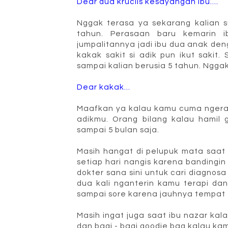
Dear dua krucils kesayangan ibu....
Nggak terasa ya sekarang kalian s
tahun. Perasaan baru kemarin i
jumpalitannya jadi ibu dua anak deng
kakak sakit si adik pun ikut sakit
sampai kalian berusia 5 tahun. Ngga
Dear kakak...
Maafkan ya kalau kamu cuma ngerasa
adikmu. Orang bilang kalau hamil
sampai 5 bulan saja.
Masih hangat di pelupuk mata saat
setiap hari nangis karena bandingi
dokter sana sini untuk cari diagno
dua kali nganterin kamu terapi da
sampai sore karena jauhnya tempat 
Masih ingat juga saat ibu nazar ka
dan bagi - bagi goodie bag kalau k