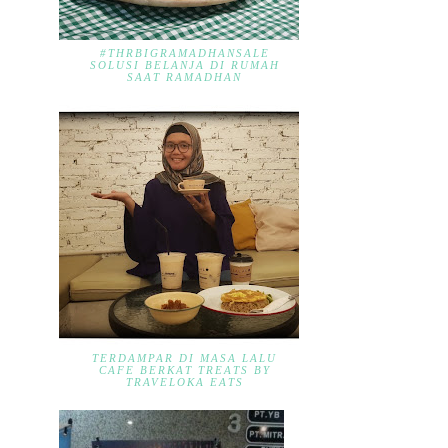
#THRBIGRAMADHANSALE
SOLUSI BELANJA DI RUMAH
SAAT RAMADHAN
TERDAMPAR DI MASA LALU
CAFE BERKAT TREATS BY
TRAVELOKA EATS