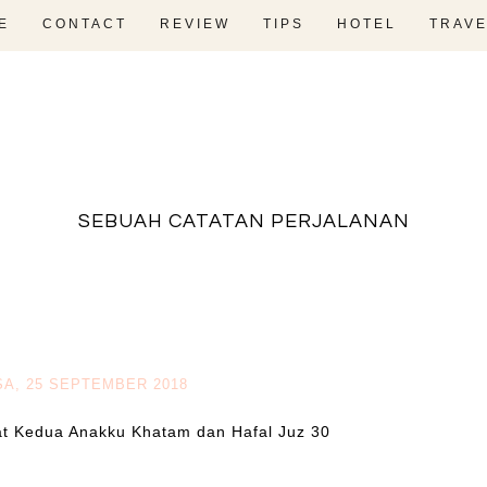
E
CONTACT
REVIEW
TIPS
HOTEL
TRAVE
fadevmother , lifestyle and travel bloger
SEBUAH CATATAN PERJALANAN
A, 25 SEPTEMBER 2018
t Kedua Anakku Khatam dan Hafal Juz 30