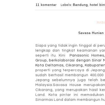
11 komentar
Bandung
hotel bi
Labels:
,
RABU
Savasa Hunian 
Siapa yang tidak ingin tinggal di 
lengkap dan tingkat keamanan yang
seperti itu. Kini
Panasonic Homes
Group, berkolaborasi dengan Sina
Kota Deltamas, Cikarang, Kabupate
properti yang terpercaya di Jepan
sudah berhasil membangun 400.000
Jepang sebelumnya juga telah b
Malaysia.
S
avasa House merupakan
Cikarang, yang merupakan hasil k
Land.
Kota pintar ini memadukan
Sinarmas Land dalam membangun hu