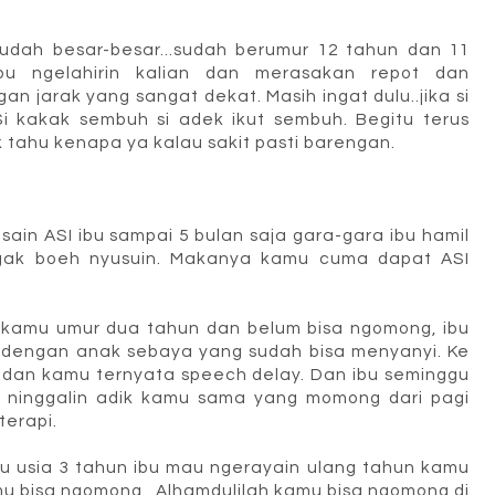
udah besar-besar...sudah berumur 12 tahun dan 11
bu ngelahirin kalian dan merasakan repot dan
an jarak yang sangat dekat. Masih ingat dulu..jika si
. Si kakak sembuh si adek ikut sembuh. Begitu terus
k tahu kenapa ya kalau sakit pasti barengan.
in ASI ibu sampai 5 bulan saja gara-gara ibu hamil
 gak boeh nyusuin. Makanya kamu cuma dapat ASI
 kamu umur dua tahun dan belum bisa ngomong, ibu
n dengan anak sebaya yang sudah bisa menyanyi. Ke
sa dan kamu ternyata speech delay. Dan ibu seminggu
n ninggalin adik kamu sama yang momong dari pagi
terapi.
lau usia 3 tahun ibu mau ngerayain ulang tahun kamu
amu bisa ngomong. Alhamdulilah kamu bisa ngomong di