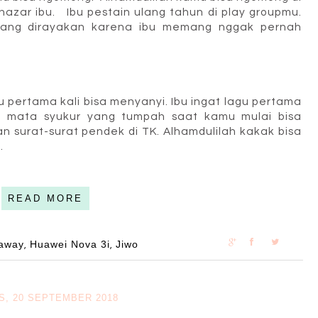
nazar ibu. Ibu pestain ulang tahun di play groupmu.
yang dirayakan karena ibu memang nggak pernah
u pertama kali bisa menyanyi. Ibu ingat lagu pertama
r mata syukur yang tumpah saat kamu mulai bisa
surat-surat pendek di TK. Alhamdulilah kakak bisa
.
READ MORE
eaway
Huawei Nova 3i
Jiwo
,
,
S, 20 SEPTEMBER 2018