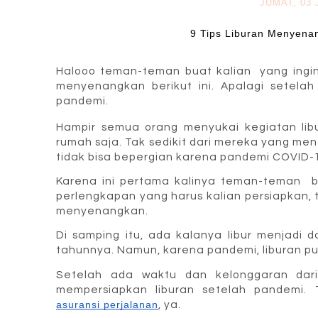
JUMAT, 03 
9 Tips Liburan Menyena
Halooo teman-teman buat kalian
 yang ingin
menyenangkan berikut ini. Apalagi setelah
pandemi.
Hampir semua orang menyukai kegiatan libu
rumah saja. 
Tak sedikit dari mereka yang men
tidak bisa bepergian karena pandemi COVID-1
Karena ini pertama kalinya teman-teman  be
perlengkapan yang harus kalian persiapkan, t
menyenangkan.
Di samping itu, ada kalanya libur menjadi d
tahunnya. Namun, karena pandemi, liburan pun
Setelah ada waktu dan kelonggaran dari
asuransi perjalanan
, ya. 