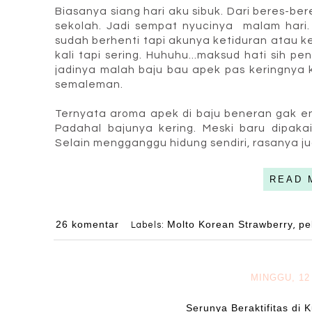
Biasanya siang hari aku sibuk. Dari beres-b
sekolah. Jadi sempat nyucinya malam hari
sudah berhenti tapi akunya ketiduran atau k
kali tapi sering. Huhuhu...maksud hati sih pen
jadinya malah baju bau apek pas keringnya 
semaleman.
Ternyata aroma apek di baju beneran gak en
Padahal bajunya kering. Meski baru dipak
Selain mengganggu hidung sendiri, rasanya 
READ 
26 komentar
Molto Korean Strawberry
pe
Labels:
,
MINGGU, 12 
Serunya Beraktifitas di 