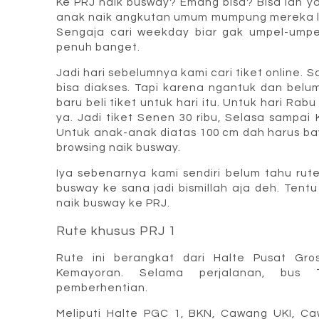
Ke PRJ naik busway? Emang bisa? Bisa lah ya. 
anak naik angkutan umum mumpung mereka lib
Sengaja cari weekday biar gak umpel-umpe
penuh banget.
Jadi hari sebelumnya kami cari tiket online.
bisa diakses. Tapi karena ngantuk dan belum 
baru beli tiket untuk hari itu. Untuk hari Rab
ya. Jadi tiket Senen 30 ribu, Selasa sampai 
Untuk anak-anak diatas 100 cm dah harus baya
browsing naik busway.
Iya sebenarnya kami sendiri belum tahu ru
busway ke sana jadi bismillah aja deh. Tent
naik busway ke PRJ.
Rute khusus PRJ 1
Rute ini berangkat dari Halte Pusat Gros
Kemayoran. Selama perjalanan, bus T
pemberhentian.
Meliputi Halte PGC 1, BKN, Cawang UKI, C