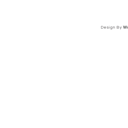
W
Design By