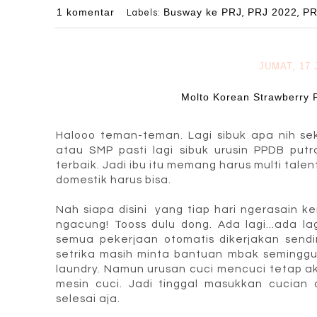
1 komentar
Busway ke PRJ
PRJ 2022
PR
Labels:
,
,
JUMAT, 17 
Molto Korean Strawberry 
Halooo teman-teman. Lagi sibuk apa nih se
atau SMP pasti lagi sibuk urusin PPDB put
terbaik. Jadi ibu itu memang harus multi tale
domestik harus bisa.
Nah siapa disini yang tiap hari ngerasain 
ngacung! Tooss dulu dong. Ada lagi...ada la
semua pekerjaan otomatis dikerjakan sendi
setrika masih minta bantuan mbak seminggu
laundry. Namun urusan cuci mencuci tetap a
mesin cuci. Jadi tinggal masukkan cucian d
selesai aja.