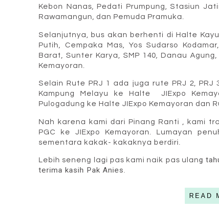
Kebon Nanas, Pedati Prumpung, Stasiun Jat
Rawamangun, dan Pemuda Pramuka.
Selanjutnya, bus akan berhenti di Halte Ka
Putih, Cempaka Mas, Yos Sudarso Kodamar,
Barat, Sunter Karya, SMP 140, Danau Agung
Kemayoran.
Selain Rute PRJ 1 ada juga rute PRJ 2, PRJ 
Kampung Melayu ke Halte
JIExpo Kema
Pulogadung ke Halte JIExpo Kemayoran dan R
Nah karena kami dari Pinang Ranti , kami tra
PGC ke
JIExpo Kemayoran. Lumayan penuh
sementara kakak- kakaknya berdiri.
g tah
Lebih seneng lagi pas kami naik pas ulan
terima kasih Pak Anies.
READ 