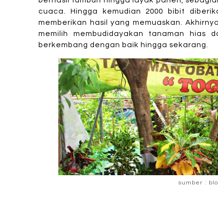
berhasil tumbuh hingga layak panen, sebag
cuaca. Hingga kemudian 2000 bibit diber
memberikan hasil yang memuaskan. Akhirny
memilih membudidayakan tanaman hias 
berkembang dengan baik hingga sekarang.
sumber : blo