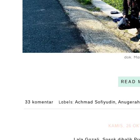
dok. Ma
READ 
33 komentar
Achmad Sofiyudin
Anugerah
Labels:
,
KAMIS, 26 O
Lala Gozali, Sosok dibalik P