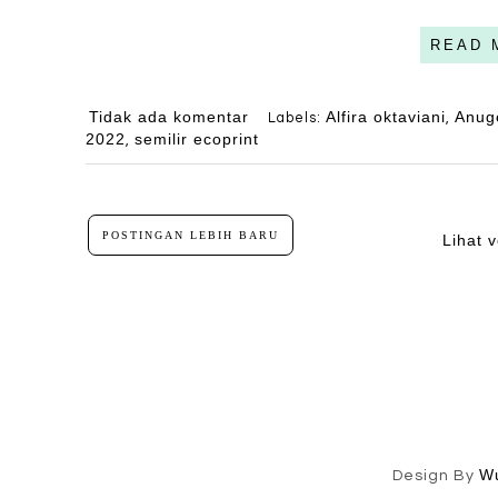
READ 
Tidak ada komentar
Alfira oktaviani
Anug
Labels:
,
2022
semilir ecoprint
,
POSTINGAN LEBIH BARU
Lihat v
W
Design By