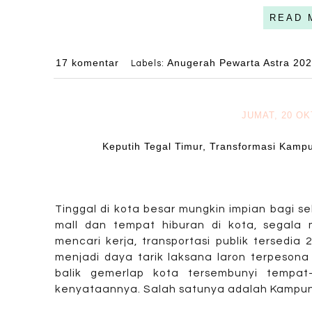
READ 
17 komentar
Anugerah Pewarta Astra 20
Labels:
JUMAT, 20 O
Keputih Tegal Timur, Transformasi Ka
Tinggal di kota besar mungkin impian bagi 
mall dan tempat hiburan di kota, segala
mencari kerja, transportasi publik tersedia
menjadi daya tarik laksana laron terpeson
balik gemerlap kota tersembunyi tempa
kenyataannya. Salah satunya adalah Kampung