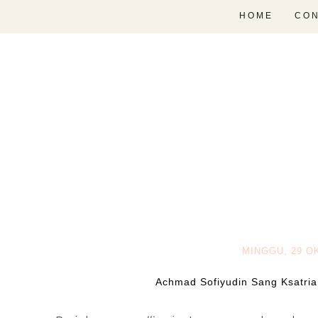
HOME
CON
MINGGU, 29 O
Achmad Sofiyudin Sang Ksatria