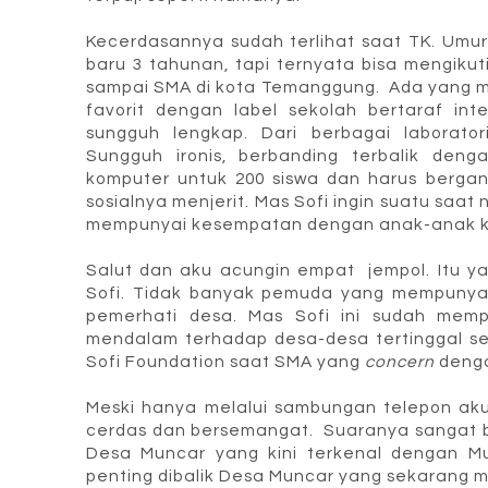
Kecerdasannya sudah terlihat saat TK. Umu
baru 3 tahunan, tapi ternyata bisa mengiku
sampai SMA di kota Temanggung. Ada yang m
favorit dengan label sekolah bertaraf inte
sungguh lengkap. Dari berbagai laborato
Sungguh ironis, berbanding terbalik de
komputer untuk 200 siswa dan harus bergant
sosialnya menjerit. Mas Sofi ingin suatu saa
mempunyai kesempatan dengan anak-anak kot
Salut dan aku acungin empat jempol. Itu 
Sofi. Tidak banyak pemuda yang mempunyai
pemerhati desa. Mas Sofi ini sudah memp
mendalam terhadap desa-desa tertinggal s
Sofi Foundation saat SMA yang
concern
denga
Meski hanya melalui sambungan telepon aku
cerdas dan bersemangat. Suaranya sangat 
Desa Muncar yang kini terkenal dengan Mun
penting dibalik Desa Muncar yang sekarang 