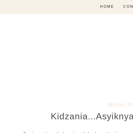
HOME
CON
SELASA, 22 
Kidzania...Asyikny