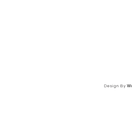
W
Design By