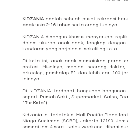
KIDZANIA
adalah sebuah pusat rekreasi be
anak usia 2-16 tahun
serta orang tua nya.
KIDZANIA dibangun khusus menyerupai repl
dalam ukuran anak-anak, lengkap dengan j
kendaran yang berjalan di sekeliling kota.
Di kota ini, anak-anak memainkan peran o
profesi. Misalnya, menjadi seorang dokter, 
arkeolog, pembalap F1 dan lebih dari 100 je
lainnya.
Di KIDZANIA terdapat bangunan-bangunan
seperti Rumah Sakit, Supermarket, Salon, Tea
“Tur Kota”).
Kidzania ini terletak di Mall Pacific Place l
Niaga Sudirman (SCBD), Jakarta 12190. Jam
sampai jam 4 sore . Kalau weekend dibagi dua