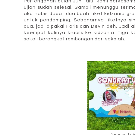
Pertengahan bulan Juni lalu kami berkesem
ujian sudah selesai. Sambil menunggu terima
aku habis dapat dua buah tiket kidzania gratis
untuk pendamping. Sebenarnya tiketnya si
dua, jadi dipakai Faris dan Devin deh. Jadi 
keempat kalinya krucils ke kidzania. Tiga k
sekali berangkat rombongan dari sekolah.
Menang kuis