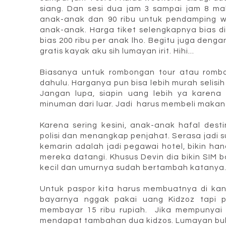
siang. Dan sesi dua jam 3 sampai jam 8 ma
anak-anak dan 90 ribu untuk pendamping w
anak-anak. Harga tiket selengkapnya bias di
bias 200 ribu per anak lho. Begitu juga deng
gratis kayak aku sih lumayan irit. Hihi...
Biasanya untuk rombongan tour atau rombon
dahulu. Harganya pun bisa lebih murah selis
Jangan lupa, siapin uang lebih ya karen
minuman dari luar. Jadi harus membeli maka
Karena sering kesini, anak-anak hafal desti
polisi dan menangkap penjahat. Serasa jadi 
kemarin adalah jadi pegawai hotel, bikin ha
mereka datangi. Khusus Devin dia bikin SIM 
kecil dan umurnya sudah bertambah katanya. H
Untuk paspor kita harus membuatnya di kant
bayarnya nggak pakai uang Kidzoz tapi 
membayar 15 ribu rupiah. Jika mempunyai p
mendapat tambahan dua kidzos. Lumayan b