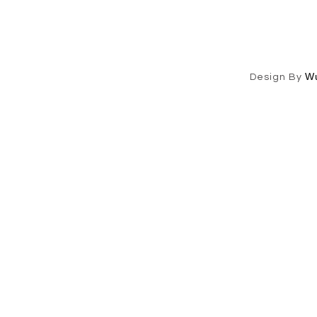
W
Design By