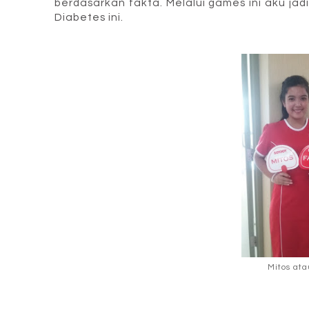
berdasarkan fakta. Melalui games ini aku ja
Diabetes ini.
Mitos ata