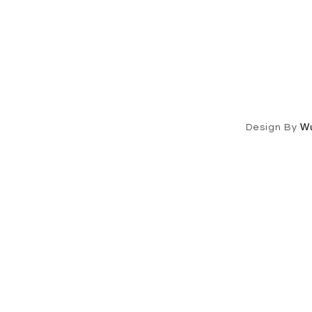
W
Design By