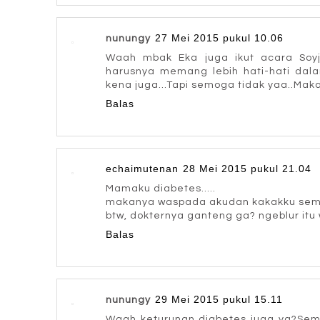
27 Mei 2015 pukul 10.06
nunungy
Waah mbak Eka juga ikut acara Soyjo
harusnya memang lebih hati-hati dal
kena juga...Tapi semoga tidak yaa..Mak
Balas
echaimutenan
28 Mei 2015 pukul 21.04
Mamaku diabetes.....
makanya waspada akudan kakakku sem
btw, dokternya ganteng ga? ngeblur itu
Balas
29 Mei 2015 pukul 15.11
nunungy
Waah keturunan diabetes juga ya?Semo