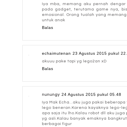
Iya mba, memang aku pernah dengar d
pada gadget, terutama game nya, bi
emosional. Orang tualah yang memang 
untuk anak
Balas
echaimutenan
23 Agustus 2015 pukul 22
akuuu pake tapi yg lego2an xD
Balas
24 Agustus 2015 pukul 05.48
nunungy
Iya Mak Echa...aku juga pakai beberapa 
lego beneran.Karena kayaknya lego-leg
apa saja itu lho.Kalau robot dll aku juga
yg asli.Kalau banyak emaknya bangkrut.H
berbagai figur