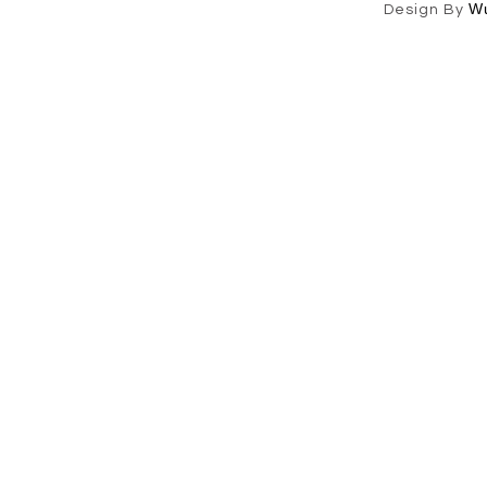
W
Design By