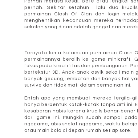
Pernah merasa kesal, bete atau jengkel sa
pernah. Sekitar setahun lalu dua kruci
permainan Clash Of Clan dan login melal
menghentikan kecanduan mereka terhadap 
sekolah yang dicari adalah gadget dan mere
Ternyata lama-kelamaan permainan Clash Of
permainannya beralih ke game minicraft. 
fokus pada kreatifitas dan pembangunan. Pe
bertekstur 3D. Anak-anak asyik sekali mai
banyak gedung, jembatan dan banyak hal yan
survive dan tidak mati dalam permainan ini.
Entah apa yang membuat mereka tergila-g
hanya berbentuk kotak-kotak tanpa arti ini
kesabaran habis karena krucils benar-benar
dari game ini. Mungkin sudah sampai pada
ngegame, abis sholat ngegame, waktu belaja
atau main bola di depan rumah setiap sore.