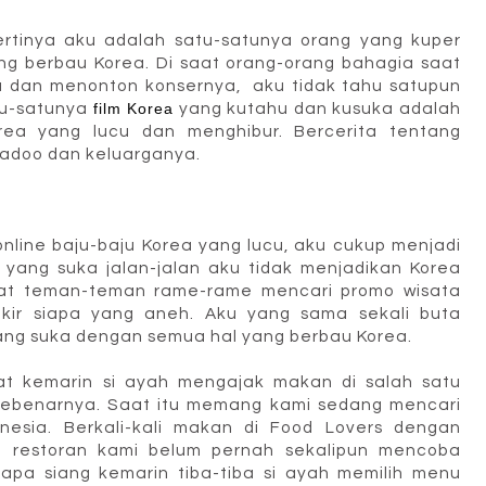
ertinya aku adalah satu-satunya orang yang kuper
ng berbau Korea. Di saat orang-orang bahagia saat
ia dan menonton konsernya, aku tidak tahu satupun
atu-satunya
film Korea
yang kutahu dan kusuka adalah
orea yang lucu dan menghibur. Bercerita tentang
adoo dan keluarganya.
online baju-baju Korea yang lucu, aku cukup menjadi
yang suka jalan-jalan aku tidak menjadikan Korea
saat teman-teman rame-rame mencari promo wisata
kir siapa yang aneh. Aku yang sama sekali buta
ng suka dengan semua hal yang berbau Korea.
t kemarin si ayah mengajak makan di salah satu
 sebenarnya. Saat itu memang kami sedang mencari
esia. Berkali-kali makan di Food Lovers dengan
 restoran kami belum pernah sekalipun mencoba
apa siang kemarin tiba-tiba si ayah memilih menu