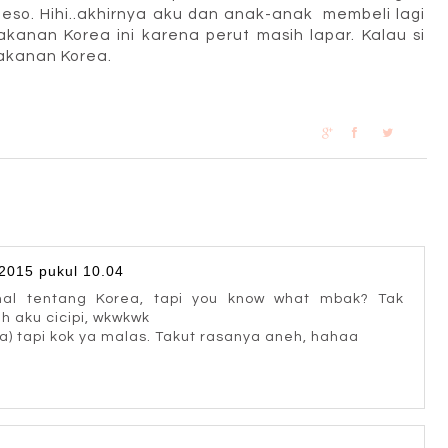
deso. Hihi..akhirnya aku dan anak-anak membeli lagi
anan Korea ini karena perut masih lapar. Kalau si
akanan Korea.
2015 pukul 10.04
al tentang Korea, tapi you know what mbak? Tak
 aku cicipi, wkwkwk
ya) tapi kok ya malas. Takut rasanya aneh, hahaa