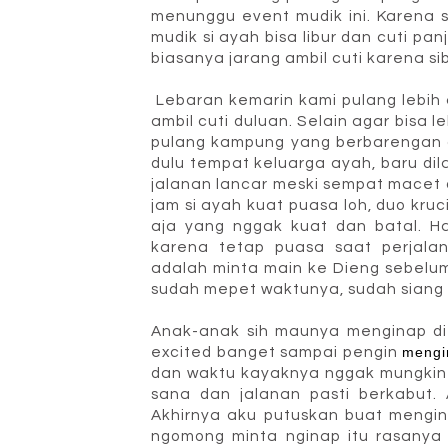
menunggu event mudik ini. Karena 
mudik si ayah bisa libur dan cuti p
biasanya jarang ambil cuti karena si
Lebaran kemarin kami pulang lebih 
ambil cuti duluan. Selain agar bisa 
pulang kampung yang berbarengan de
dulu tempat keluarga ayah, baru di
jalanan lancar meski sempat macet 
jam si ayah kuat puasa loh, duo kru
aja yang nggak kuat dan batal. Hah
karena tetap puasa saat perjala
adalah minta main ke Dieng sebelum
sudah mepet waktunya, sudah siang 
Anak-anak sih maunya menginap di 
excited banget sampai pengin
mengi
dan waktu kayaknya nggak mungkin d
sana dan jalanan pasti berkabut. A
Akhirnya aku putuskan buat mengi
ngomong minta nginap itu rasanya