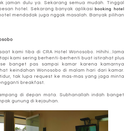
ak jaman dulu ya. Sekarang semua mudah. Tinggal
 pesan hotel. Sekarang banyak aplikasi
booking hotel
hotel mendadak juga nggak masalah. Banyak pilihan
nosobo
at kami tiba di CRA Hotel Wonosobo. Hihihi...lama
api kami sering berhenti-berhenti buat istirahat plus
rprise banget pas sampai kamar karena kamarnya
lihat keindahan Wonosobo di malam hari dari kamar.
idur, tak lupa request ke mas-mas yang jaga minta
engganti breakfast.
ampang di depan mata. Subhanallah indah banget
pak gunung di kejauhan.