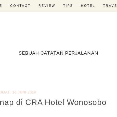
E
CONTACT
REVIEW
TIPS
HOTEL
TRAVE
fadevmother , lifestyle and travel bloger
SEBUAH CATATAN PERJALANAN
UMAT, 28 JUNI 2019
nap di CRA Hotel Wonosobo