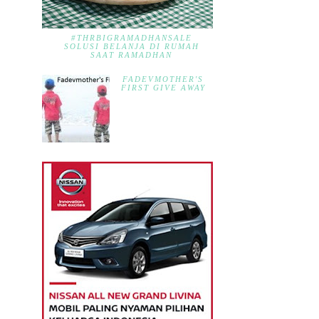
#THRBIGRAMADHANSALE
SOLUSI BELANJA DI RUMAH
SAAT RAMADHAN
FADEVMOTHER'S
FIRST GIVE AWAY