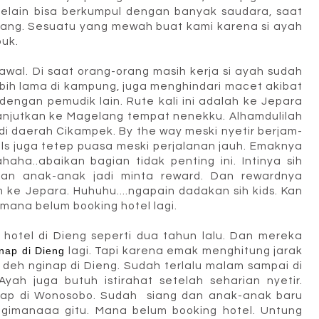
selain bisa berkumpul dengan banyak saudara, saat
anjang. Sesuatu yang mewah buat kami karena si ayah
buk.
awal. Di saat orang-orang masih kerja si ayah sudah
lebih lama di kampung, juga menghindari macet akibat
ngan pemudik lain. Rute kali ini adalah ke Jepara
lanjutkan ke Magelang tempat nenekku. Alhamdulilah
di daerah Cikampek. By the way meski nyetir berjam-
cils juga tetep puasa meski perjalanan jauh. Emaknya
aha..abaikan bagian tidak penting ini. Intinya sih
nan anak-anak jadi minta reward. Dan rewardnya
 ke Jepara. Huhuhu....ngapain dadakan sih kids. Kan
mana belum booking hotel lagi.
hotel di Dieng seperti dua tahun lalu. Dan mereka
nap di Dieng
lagi. Tapi karena emak menghitung jarak
eh nginap di Dieng. Sudah terlalu malam sampai di
yah juga butuh istirahat setelah seharian nyetir.
nap di Wonosobo. Sudah siang dan anak-anak baru
 gimanaaa gitu. Mana belum booking hotel. Untung