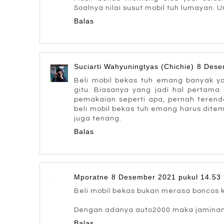
Soalnya nilai susut mobil tuh lumayan. 
Balas
Suciarti Wahyuningtyas (Chichie)
8 Dese
Beli mobil bekas tuh emang banyak y
gitu. Biasanya yang jadi hal pertama 
pemakaian seperti apa, pernah terenda
beli mobil bekas tuh emang harus dite
juga tenang.
Balas
Mporatne
8 Desember 2021 pukul 14.53
Beli mobil bekas bukan merasa boncos k
Dengan adanya auto2000 maka jaminan b
Balas