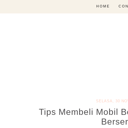
HOME
CON
SELASA, 30 N
Tips Membeli Mobil B
Bersert