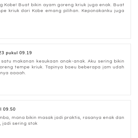
 Kobe! Buat bikin ayam goreng kriuk juga enak. Buat
pe kriuk dari Kobe emang pilihan. Keponakanku juga
23 pukul 09.19
 satu makanan kesukaan anak-anak. Aku sering bikin
goreng tempe kriuk. Tapinya baeu beberapa jam udah
pnya aaaah.
l 09.50
 mba, mana bikin masak jadi praktis, rasanya enak dan
 jadi sering stok