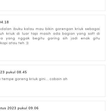
04.18
ndalan ibuku kalau mau bikin gorengan kriuk sebagai
h kriuk di luar tapi masih ada bagian yang soft di
a yang nggak begitu garing sih jadi enak gitu
opi atau teh :))
23 pukul 08.45
tempe goreng kriuk gini... cobain ah
tus 2023 pukul 09.06