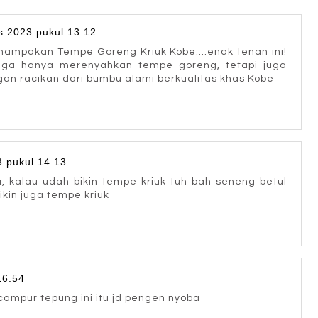
s 2023 pukul 13.12
nampakan Tempe Goreng Kriuk Kobe....enak tenan ini!
 ga hanya merenyahkan tempe goreng, tetapi juga
n racikan dari bumbu alami berkualitas khas Kobe
3 pukul 14.13
 kalau udah bikin tempe kriuk tuh bah seneng betul
ikin juga tempe kriuk
16.54
 campur tepung ini itu jd pengen nyoba