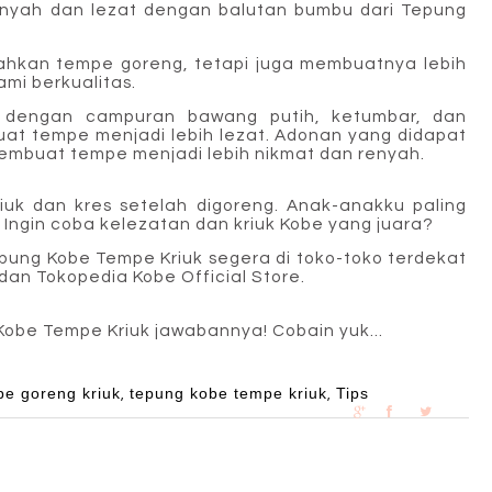
enyah dan lezat dengan balutan bumbu dari Tepung
yahkan tempe goreng, tetapi juga membuatnya lebih
mi berkualitas.
k dengan campuran bawang putih, ketumbar, dan
t tempe menjadi lebih lezat.
Adonan yang didapat
membuat tempe menjadi lebih nikmat dan renyah.
iuk dan kres setelah digoreng. Anak-anakku paling
. Ingin coba kelezatan dan kriuk Kobe yang juara?
ng Kobe Tempe Kriuk segera di toko-toko terdekat
dan Tokopedia
Kobe Official Store.
Kobe Tempe Kriuk jawabannya! Cobain yuk...
pe goreng kriuk
tepung kobe tempe kriuk
Tips
,
,