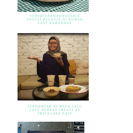
#THRBIGRAMADHANSALE
SOLUSI BELANJA DI RUMAH
SAAT RAMADHAN
TERDAMPAR DI MASA LALU
CAFE BERKAT TREATS BY
TRAVELOKA EATS