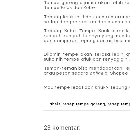
Tempe goreng dijamin akan lebih r
Tempe Kriuk dari Kobe.
Tepung kriuk ini tidak cuma meren
sedap dengan racikan dari bumbu ala
Tepung Kobe Tempe Kriuk diraci
rempah-rempah lainnya yang membua
dari campuran tepung dan air bisa 
Dijamin tempe akan terasa lebih kr
suka nih tempe kriuk dan renyag gini
Teman-teman bisa mendapatkan Tepu
atau pesan secara
online
di Shopee 
Mau tempe lezat dan kriuk? Tepun
g 
resep tempe goreng
resep tem
Labels:
,
23 komentar: