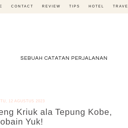
E
CONTACT
REVIEW
TIPS
HOTEL
TRAVE
fadevmother , lifestyle and travel bloger
SEBUAH CATATAN PERJALANAN
TU, 12 AGUSTUS 2023
ng Kriuk ala Tepung Kobe,
obain Yuk!