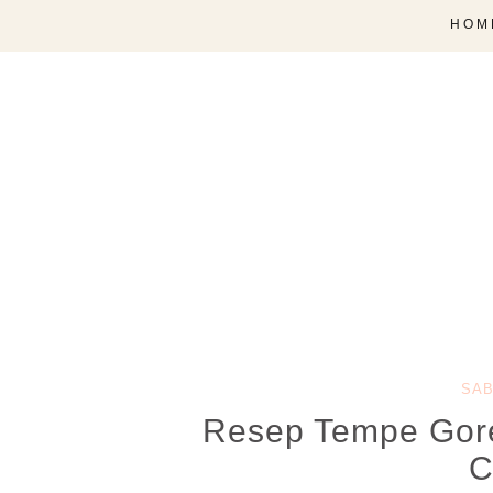
HOM
SAB
Resep Tempe Gore
C