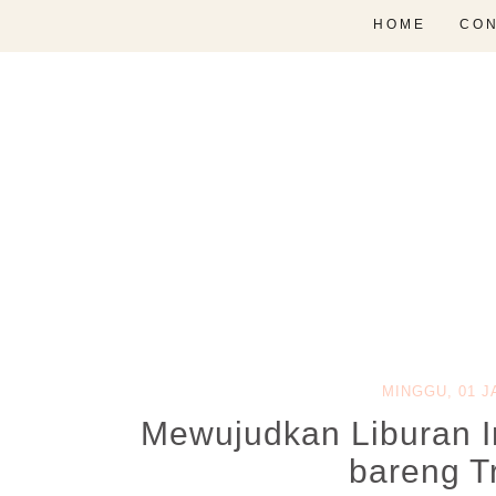
HOME
CON
MINGGU, 01 J
Mewujudkan Liburan I
bareng T