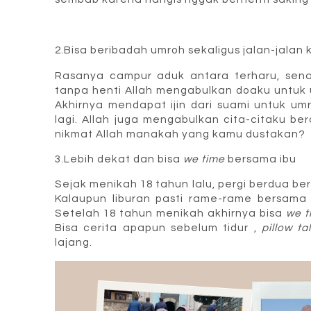
2.Bisa beribadah umroh sekaligus jalan-jalan k
Rasanya campur aduk antara terharu, sena
tanpa henti Allah mengabulkan doaku untuk 
Akhirnya mendapat ijin dari suami untuk um
lagi. Allah juga mengabulkan cita-citaku b
nikmat Allah manakah yang kamu dustakan?
3.Lebih dekat dan bisa
we time
bersama ibu
Sejak menikah 18 tahun lalu, pergi berdua be
Kalaupun liburan pasti rame-rame bersama
Setelah 18 tahun menikah akhirnya bisa
we t
Bisa cerita apapun sebelum tidur ,
pillow ta
lajang.