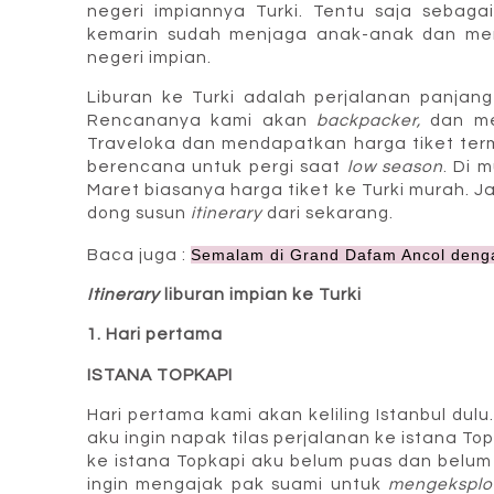
negeri impiannya Turki. Tentu saja sebag
kemarin sudah menjaga anak-anak dan meng
negeri impian.
Liburan ke Turki adalah perjalanan panjan
Rencananya kami akan
backpacker,
dan me
Traveloka dan mendapatkan harga tiket ter
berencana untuk pergi saat
low season
. Di 
Maret biasanya harga tiket ke Turki murah. Ja
dong susun
itinerary
dari sekarang.
Baca juga :
Semalam di Grand Dafam Ancol denga
Itinerary
liburan impian ke Turki
1. Hari pertama
ISTANA TOPKAPI
Hari pertama kami akan keliling Istanbul dul
aku ingin napak tilas perjalanan ke istana T
ke istana Topkapi aku belum puas dan belu
ingin mengajak pak suami untuk
mengeksplo