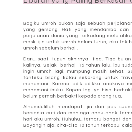
Liburan yang Paling Berkesan
Bagiku umroh bukan saja sebuah perjalanan
yang gersang. Hati yang mendamba dan m
perjalanan dunia yang terkadang melelahkan
meski ijin untuk umroh belum turun, aku tak 
umroh sebelum berhaji.
Dan....saat itupun akhirnya tiba. Tiga bul
kalinya. Sejak berhaji 15 tahun lalu, ibu sud
ingin umroh lagi, mumpung masih sehat. S
tanteku bilang kalau sekarang untuk trav
menemani. Karena adik-adikku anaknya masi
menemani ibuku. Kapan lagi ya bisa berbak
belum pernah berbakti kepada orang tua.
Alhamdulillah mendapat ijin dari pak su
bersedia cuti dan menjaga anak-anak term
hari aku umroh. Huhuhu...terharu banget de
Bayangin aja, cita-cita 10 tahun terkabul dal