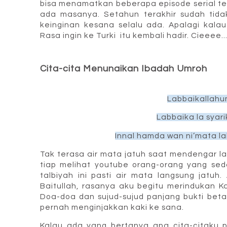
bisa menamatkan beberapa episode serial t
ada masanya. Setahun terakhir sudah tida
keinginan kesana selalu ada. Apalagi kalau
Rasa ingin ke Turki itu kembali hadir. Cieeee..
Cita-cita Menunaikan Ibadah Umroh
Labbaikallahu
Labbaika la syar
Innal hamda wan ni’mata lak
Tak terasa air mata jatuh saat mendengar l
tiap melihat youtube orang-orang yang s
talbiyah ini pasti air mata langsung jatu
Baitullah, rasanya aku begitu merindukan Ka
Doa-doa dan sujud-sujud panjang bukti bet
pernah menginj
akkan kaki ke sana.
Kalau ada yang bertanya apa cita-citaku p