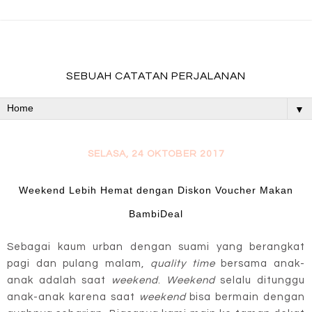
fadevmother , lifestyle and travel bloger
SEBUAH CATATAN PERJALANAN
▼
SELASA, 24 OKTOBER 2017
Weekend Lebih Hemat dengan Diskon Voucher Makan
BambiDeal
Sebagai kaum urban dengan suami yang berangkat
pagi dan pulang malam,
quality time
bersama anak-
anak adalah saat
weekend
.
Weekend
selalu ditunggu
anak-anak karena saat
weekend
bisa bermain dengan