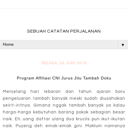
fadevmother , lifestyle and travel bloger
SEBUAH CATATAN PERJALANAN
▼
SELASA, 30 JUNI 2015
Program Affiliasi CNI Jurus Jitu Tambah Doku
Menjelang hari lebaran dan tahun ajaran baru
pengeluaran tambah banyak meski sudah diusahakan
seirit-iritnya. Gimana nggak tambah banyak ya kalau
harga-harga kebutuhan barang pokok sebagian besar
naik. Eh..uang daftar ulang dua krucils pun ikut-ikutan
naik. Puyeng deh emak-emak gini. Maklum namanya