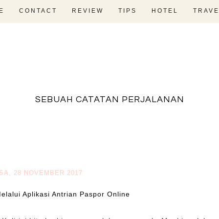
E
CONTACT
REVIEW
TIPS
HOTEL
TRAVE
fadevmother , lifestyle and travel bloger
SEBUAH CATATAN PERJALANAN
SA, 28 NOVEMBER 2017
alui Aplikasi Antrian Paspor Online