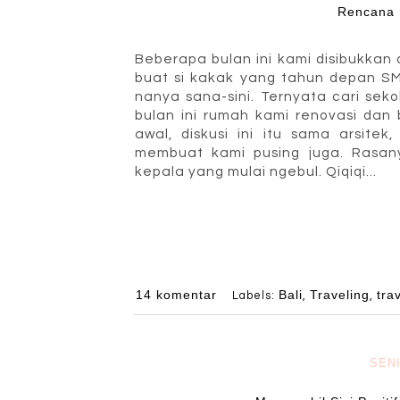
Rencana L
Beberapa bulan ini kami disibukka
buat si kakak yang tahun depan SMP
nanya sana-sini. Ternyata cari sek
bulan ini rumah kami renovasi dan 
awal, diskusi ini itu sama arsitek
membuat kami pusing juga. Rasan
kepala yang mulai ngebul. Qiqiqi...
14 komentar
Bali
Traveling
tra
Labels:
,
,
SEN