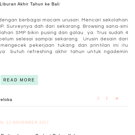
iburan Akhir Tahun ke Bali
n dengan berbagai macam urusan. Mencari sekolahan
. Surveynya dah dari sekarang. Browsing sana-sini
olahan SMP bikin pusing dan galau ya. Trus sudah 4
belum selesai sampai sekarang. Urusin desain dari
, mengecek pekerjaan tukang dan printilan ini itu
ya butuh refreshing akhir tahun untuk ngademin
READ MORE
veloka
IN, 13 NOVEMBER 2017