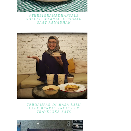
#THRBIGRAMADHANSALE
SOLUSI BELANJA DI RUMAH
SAAT RAMADHAN
TERDAMPAR DI MASA LALU
CAFE BERKAT TREATS BY
TRAVELOKA EATS