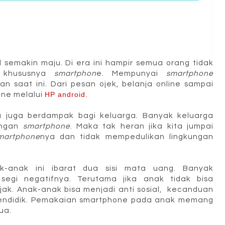
l semakin maju. Di era ini hampir semua orang tidak
t khususnya
smartphon
e. Mempunyai
smartphone
n saat ini. Dari pesan ojek, belanja online sampai
ine melalui
HP android
.
 juga berdampak bagi keluarga. Banyak keluarga
engan
smartphone
. Maka tak heran jika kita jumpai
martphone
nya dan tidak mempedulikan lingkungan
k-anak ini ibarat dua sisi mata uang. Banyak
egi negatifnya. Terutama jika anak tidak bisa
ijak. Anak-anak bisa menjadi anti sosial, kecanduan
endidik. Pemakaian smartphone pada anak memang
ua.