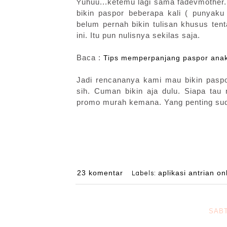
uhuu...ketemu lagi sama fadevmother. 
Y
bikin paspor beberapa kali ( punyaku
belum pernah bikin tulisan khusus tent
ini. Itu pun nulisnya sekilas saja.
Baca :
Tips memperpanjang paspor ana
Jadi rencananya kami mau bikin pasp
sih. Cuman bikin aja dulu. Siapa tau 
promo murah kemana. Yang penting sud
23 komentar
aplikasi antrian on
Labels:
SABT