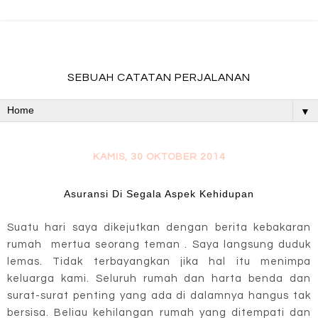
fadevmother , lifestyle and travel bloger
SEBUAH CATATAN PERJALANAN
▼
KAMIS, 30 OKTOBER 2014
Asuransi Di Segala Aspek Kehidupan
Suatu hari saya dikejutkan dengan berita kebakaran
rumah mertua seorang teman . Saya langsung duduk
lemas. Tidak terbayangkan jika hal itu menimpa
keluarga kami. Seluruh rumah dan harta benda dan
surat-surat penting yang ada di dalamnya hangus tak
bersisa. Beliau kehilangan rumah yang ditempati dan