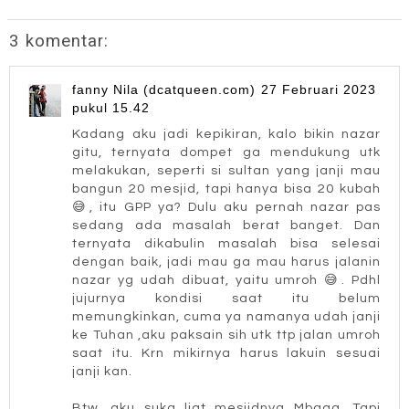
3 komentar:
fanny Nila (dcatqueen.com)
27 Februari 2023
pukul 15.42
Kadang aku jadi kepikiran, kalo bikin nazar
gitu, ternyata dompet ga mendukung utk
melakukan, seperti si sultan yang janji mau
bangun 20 mesjid, tapi hanya bisa 20 kubah
😅, itu GPP ya? Dulu aku pernah nazar pas
sedang ada masalah berat banget. Dan
ternyata dikabulin masalah bisa selesai
dengan baik, jadi mau ga mau harus jalanin
nazar yg udah dibuat, yaitu umroh 😅. Pdhl
jujurnya kondisi saat itu belum
memungkinkan, cuma ya namanya udah janji
ke Tuhan ,aku paksain sih utk ttp jalan umroh
saat itu. Krn mikirnya harus lakuin sesuai
janji kan.
Btw, aku suka liat mesjidnya Mbaaa. Tapi