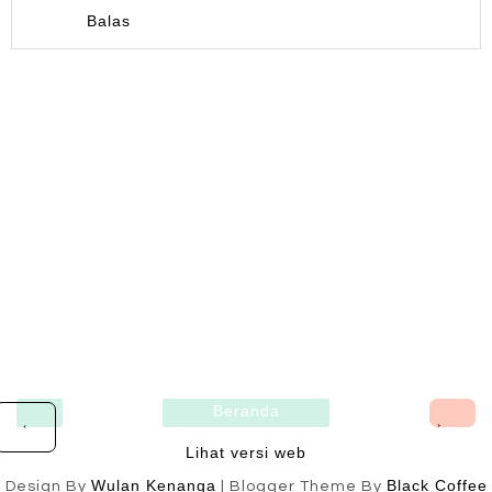
Balas
Beranda
›
‹
Lihat versi web
Wulan Kenanga
Black Coffee
Design By
| Blogger Theme By