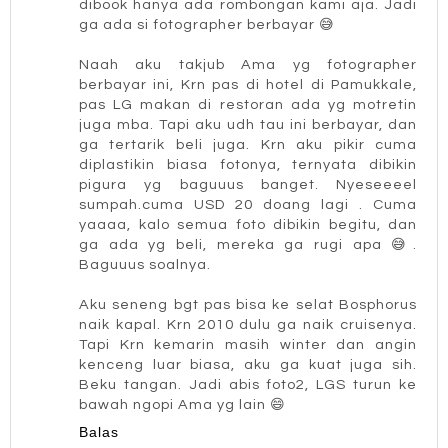
dibook hanya ada rombongan kami aja. Jadi
ga ada si fotographer berbayar 😅
Naah aku takjub Ama yg fotographer
berbayar ini, Krn pas di hotel di Pamukkale,
pas LG makan di restoran ada yg motretin
juga mba. Tapi aku udh tau ini berbayar, dan
ga tertarik beli juga. Krn aku pikir cuma
diplastikin biasa fotonya, ternyata dibikin
pigura yg baguuus banget. Nyeseeeel
sumpah.cuma USD 20 doang lagi . Cuma
yaaaa, kalo semua foto dibikin begitu, dan
ga ada yg beli, mereka ga rugi apa 😅.
Baguuus soalnya.
Aku seneng bgt pas bisa ke selat Bosphorus
naik kapal. Krn 2010 dulu ga naik cruisenya.
Tapi Krn kemarin masih winter dan angin
kenceng luar biasa, aku ga kuat juga sih.
Beku tangan. Jadi abis foto2, LGS turun ke
bawah ngopi Ama yg lain 😄
Balas