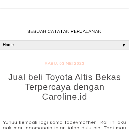
fadevmother , lifestyle and travel bloger
SEBUAH CATATAN PERJALANAN
▼
RABU, 03 MEI 2023
Jual beli Toyota Altis Bekas
Terpercaya dengan
Caroline.id
Yuhuu kembali lagi sama fadevmother.  Kali ini aku 
gak mau ngomongin jalan-jalan dulu nih. Tapi mau 