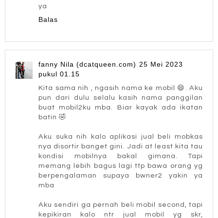
ya
Balas
fanny Nila (dcatqueen.com)
25 Mei 2023
pukul 01.15
Kita sama nih , ngasih nama ke mobil 😄. Aku
pun dari dulu selalu kasih nama panggilan
buat mobil2ku mba. Biar kayak ada ikatan
batin 🤣
Aku suka nih kalo aplikasi jual beli mobkas
nya disortir banget gini. Jadi at least kita tau
kondisi mobilnya bakal gimana. Tapi
memang lebih bagus lagi ttp bawa orang yg
berpengalaman supaya bwner2 yakin ya
mba
Aku sendiri ga pernah beli mobil second, tapi
kepikiran kalo ntr jual mobil yg skr,