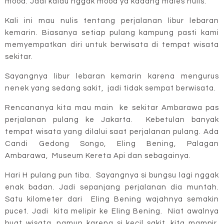
mood. Jadi kalau nggak mood ya kadang males nulis.
Kali ini mau nulis tentang perjalanan libur lebaran
kemarin. Biasanya setiap pulang kampung pasti kami
memyempatkan diri untuk berwisata di tempat wisata
sekitar.
Sayangnya libur lebaran kemarin karena mengurus
nenek yang sedang sakit, jadi tidak sempat berwisata.
Rencananya kita mau main ke sekitar Ambarawa pas
perjalanan pulang ke Jakarta. Kebetulan banyak
tempat wisata yang dilalui saat perjalanan pulang. Ada
Candi Gedong Songo, Eling Bening, Palagan
Ambarawa, Museum Kereta Api dan sebagainya.
Hari H pulang pun tiba. Sayangnya si bungsu lagi nggak
enak badan. Jadi sepanjang perjalanan dia muntah.
Satu kilometer dari Eling Bening wajahnya semakin
pucet. Jadi kita melipir ke Eling Bening. Niat awalnya
buat wisata, namun karena si kecil sakit, kita mampir