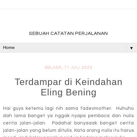
fadevmother , lifestyle and travel bloger
SEBUAH CATATAN PERJALANAN
▼
SELASA, 11 JULI 2023
Terdampar di Keindahan
Eling Bening
Hai guys ketemu lagi nih sama fadevmother. Huhuhu
dah lama banget ya nggak nyapa pembaca dan nulis
cerita jalan-jalan. Padahal banyaaak banget cerita
jalan-jalan yang belum ditulis. Kata orang nulis itu harus