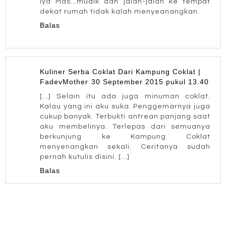
Iya Mas...mudik dan jalan-jalan ke tempat
dekat rumah tidak kalah menyeanangkan.
Balas
Kuliner Serba Coklat Dari Kampung Coklat |
FadevMother
30 September 2015 pukul 13.40
[…] Selain itu ada juga minuman coklat.
Kalau yang ini aku suka. Penggemarnya juga
cukup banyak. Terbukti antrean panjang saat
aku membelinya. Terlepas dari semuanya
berkunjung ke Kampung Coklat
menyenangkan sekali. Ceritanya sudah
pernah kutulis disini. […]
Balas