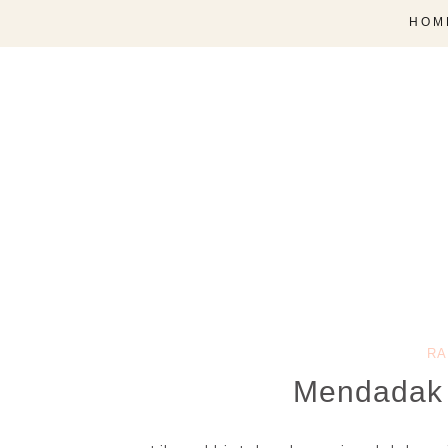
HOM
RA
Mendadak 