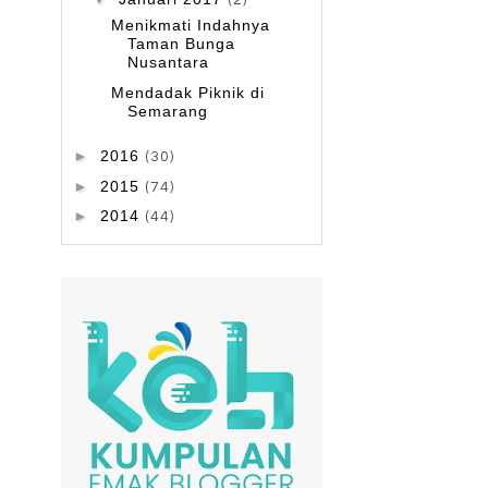
(2)
Menikmati Indahnya
Taman Bunga
Nusantara
Mendadak Piknik di
Semarang
►
2016
(30)
►
2015
(74)
►
2014
(44)