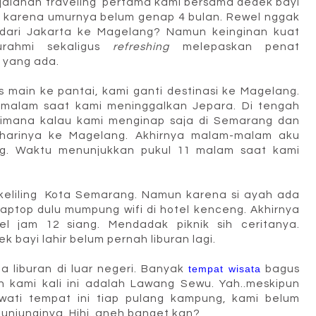
erjalanan traveling pertama kami bersama dedek bayi
 karena umurnya belum genap 4 bulan. Rewel nggak
dari Jakarta ke Magelang? Namun keinginan kuat
urahmi sekaligus
refreshing
melepaskan penat
 yang ada.
s main ke pantai, kami ganti destinasi ke Magelang.
malam saat kami meninggalkan Jepara. Di tengah
gaimana kalau kami menginap saja di Semarang dan
 harinya ke Magelang. Akhirnya malam-malam aku
g. Waktu menunjukkan pukul 11 malam saat kami
keliling Kota Semarang. Namun karena si ayah ada
laptop dulu mumpung wifi di hotel kenceng. Akhirnya
l jam 12 siang. Mendadak piknik sih ceritanya.
ek bayi lahir belum pernah liburan lagi.
 liburan di luar negeri. Banyak
tempat wisata
bagus
 kami kali ini adalah Lawang Sewu. Yah..meskipun
wati tempat ini tiap pulang kampung, kami belum
unjunginya. Hihi..aneh banget kan?