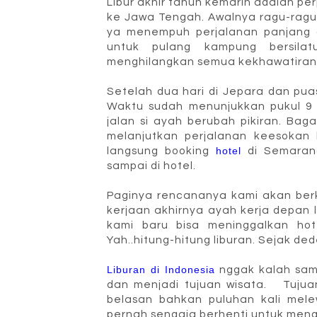
Libur akhir tahun kemarin adalah p
ke Jawa Tengah. Awalnya ragu-ragu
ya menempuh perjalanan panjang 
untuk pulang kampung bersilat
menghilangkan semua kekhawatiran
Setelah dua hari di Jepara dan pua
Waktu sudah menunjukkan pukul 9 
jalan si ayah berubah pikiran. Ba
melanjutkan perjalanan keesokan
langsung booking
hotel
di Semaran
sampai di hotel.
Paginya rencananya kami akan ber
kerjaan akhirnya ayah kerja depan 
kami baru bisa meninggalkan hote
Yah..hitung-hitung liburan. Sejak ded
Liburan di Indonesia
nggak kalah sama
dan menjadi tujuan wisata. Tujuan
belasan bahkan puluhan kali mele
pernah sengaja berhenti untuk meng