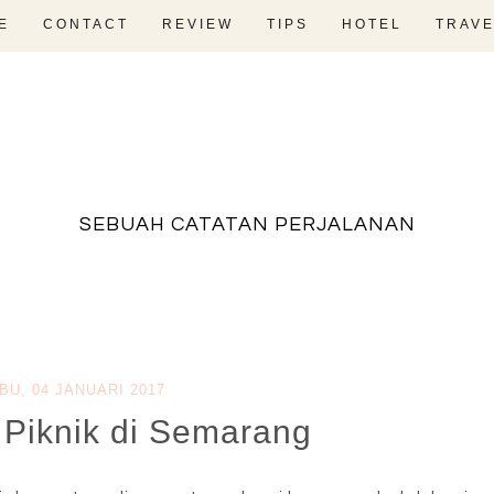
E
CONTACT
REVIEW
TIPS
HOTEL
TRAVE
fadevmother , lifestyle and travel bloger
SEBUAH CATATAN PERJALANAN
BU, 04 JANUARI 2017
Piknik di Semarang