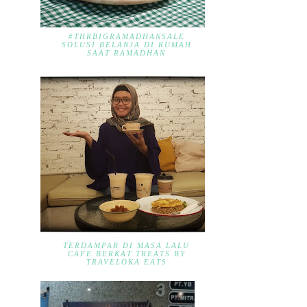
#THRBIGRAMADHANSALE
SOLUSI BELANJA DI RUMAH
SAAT RAMADHAN
TERDAMPAR DI MASA LALU
CAFE BERKAT TREATS BY
TRAVELOKA EATS