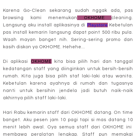
Karena Go-Clean sekarang sudah nggak ada, pas
OKHOME
browsing kami menemukan
cleaning.
laystore
Langsung aku install aplikasinya di
P
Kebetulan
pas install kemarin langsung dapat point 500 ribu pula.
Waah mayan banget nih. Sering-sering promo dan
kasih diskon ya OKHOME. Hehehe...
OKHOME
Di aplikasi
kita bisa pilih hari dan tanggal
kedatangan staff yang diinginkan untuk bersih-bersih
rumah. Kita juga bisa pilih staf laki-laki atau wanita.
Kebetulan karena ayahnya di rumah dan tugasnya
nanti untuk bersihin jendela jadi butuh naik-naik
akhirnya pilih staff laki-laki.
Hari Rabu kemarin staff dari OKHOME datang. On time
banget. Aku pesen jam 10 pagi tapi si mas datang 10
menit lebih awal. Oya semua staff dari OKHOME ini
membawa peralatan lengkap. Staff pun memakai