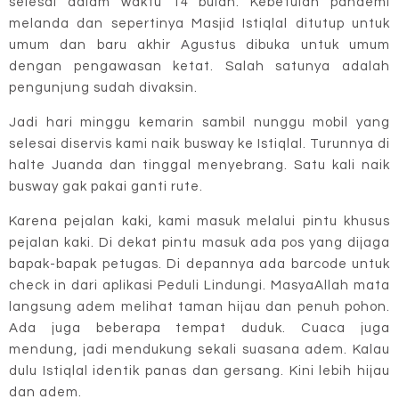
selesai dalam waktu 14 bulan. Kebetulan pandemi
melanda dan sepertinya Masjid Istiqlal ditutup untuk
umum dan baru akhir Agustus dibuka untuk umum
dengan pengawasan ketat. Salah satunya adalah
pengunjung sudah divaksin.
Jadi hari minggu kemarin sambil nunggu mobil yang
selesai diservis kami naik busway ke Istiqlal. Turunnya di
halte Juanda dan tinggal menyebrang. Satu kali naik
busway gak pakai ganti rute.
Karena pejalan kaki, kami masuk melalui pintu khusus
pejalan kaki. Di dekat pintu masuk ada pos yang dijaga
bapak-bapak petugas. Di depannya ada barcode untuk
check in dari aplikasi Peduli Lindungi. MasyaAllah mata
langsung adem melihat taman hijau dan penuh pohon.
Ada juga beberapa tempat duduk. Cuaca juga
mendung, jadi mendukung sekali suasana adem. Kalau
dulu Istiqlal identik panas dan gersang. Kini lebih hijau
dan adem.