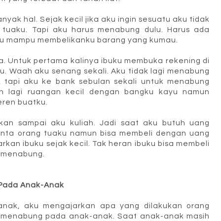
ak hal. Sejak kecil jika aku ingin sesuatu aku tidak
 tuaku. Tapi aku harus menabung dulu. Harus ada
uaku mampu membelikanku barang yang kumau.
a. Untuk pertama kalinya ibuku membuka rekening di
tu. Waah aku senang sekali. Aku tidak lagi menabung
g, tapi aku ke bank sebulan sekali untuk menabung
n lagi ruangan kecil dengan bangku kayu namun
ren buatku.
an sampai aku kuliah. Jadi saat aku butuh uang
minta orang tuaku namun bisa membeli dengan uang
arkan ibuku sejak kecil. Tak heran ibuku bisa membeli
l menabung.
Pada Anak-Anak
nak, aku mengajarkan apa yang dilakukan orang
 menabung pada anak-anak. Saat anak-anak masih