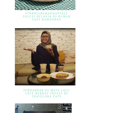
#THRBIGRAMADHANSALE
SOLUSI BELANJA DI RUMAH
SAAT RAMADHAN
TERDAMPAR DI MASA LALU
CAFE BERKAT TREATS BY
TRAVELOKA EATS