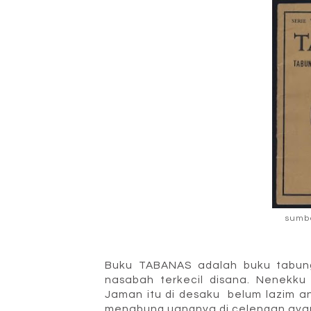
sumb
Buku TABANAS adalah buku tabung
nasabah terkecil disana. Nenekk
Jaman itu di desaku belum lazim 
menabung uangnya di celengan ayam 