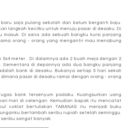
u baru saja pulang sekolah dan belum berganti baju.
an langkah kecilku untuk menuju pasar di desaku. Di
u masuk. Di sana ada sebuah bangku kursi panjang
ersama orang - orang yang mengantri mau menabung
n 5x4 meter . Di dalamnya ada 2 buah meja dengan 2
a. Sementara di depannya ada dua bangku panjang
 adalah bank di desaku. Bukanya setiap 5 hari sekali
ng dimana pasar di desaku ramai dengan orang - orang
petugas bank tersenyum padaku. Kuangsurkan uang
hari-hari di celengan. Kemudian bapak itu mencatat
ul coklat bertuliskan TABANAS itu menjadi buku
unganku bertambah seribu rupiah setelah seminggu.
 seribu sangat banyak.