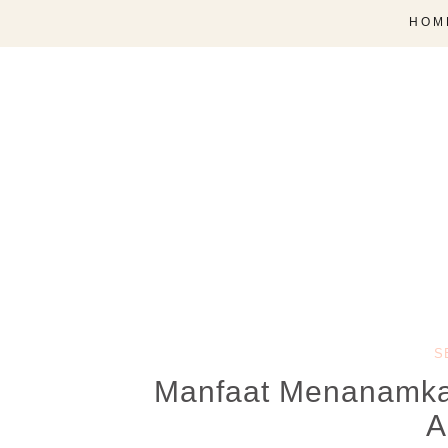
HOM
S
Manfaat Menanamka
A