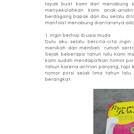
layak buat kami dari menabung se
menyekolahkan kami anak-anakny
berdagang bapak dan ibu selalu di
manfaat menabung diantaranya ada
1. Ingin berhaji di usia muda
Dulu aku selalu bercita-cita ingin
menikah dan membeli rumah serta k
Sejak beberapa tahun lalu kami me
kami sudah mendapatkan nomor porsi 
tahun karena antrian panjang, tap
nomor porsi sejak lima tahun lal
berangkat.