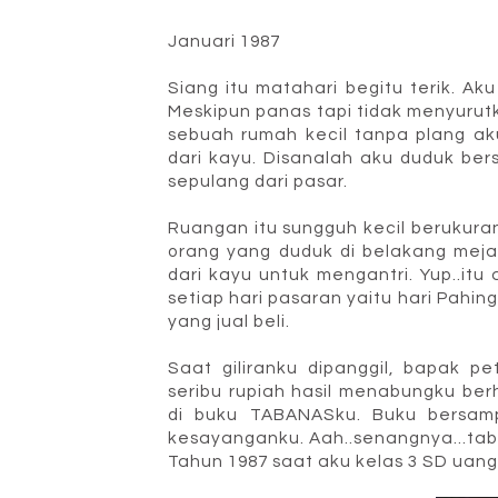
Januari 1987
Siang itu matahari begitu terik. Ak
Meskipun panas tapi tidak menyurutk
sebuah rumah kecil tanpa plang ak
dari kayu. Disanalah aku duduk b
sepulang dari pasar.
Ruangan itu sungguh kecil berukura
orang yang duduk di belakang mej
dari kayu untuk mengantri. Yup..itu
setiap hari pasaran yaitu hari Pahi
yang jual beli.
Saat giliranku dipanggil, bapak 
seribu rupiah hasil menabungku ber
di buku TABANASku. Buku bersamp
kesayanganku. Aah..senangnya...tab
Tahun 1987 saat aku kelas 3 SD uang