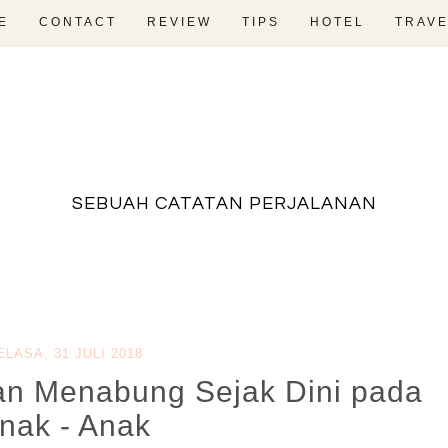
E
CONTACT
REVIEW
TIPS
HOTEL
TRAVE
fadevmother , lifestyle and travel bloger
SEBUAH CATATAN PERJALANAN
ELASA, 31 JULI 2018
n Menabung Sejak Dini pada
nak - Anak