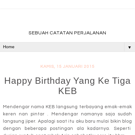
fadevmother , lifestyle and travel bloger
SEBUAH CATATAN PERJALANAN
▼
KAMIS, 15 JANUARI 2015
Happy Birthday Yang Ke Tiga
KEB
Mendengar nama KEB langsung terbayang emak-emak
keren nan pintar . Mendengar namanya saja sudah
langsung jiper. Apalagi saat itu aku baru mulai bikin blog
dengan beberapa postingan ala kadarnya. Seperti