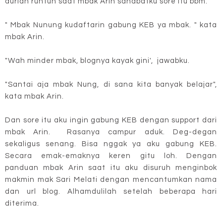
durian runtuh saat mbak Arin sahabatku sore itu bbm.
" Mbak Nunung kudaftarin gabung KEB ya mbak. " kata
mbak Arin.
"Wah minder mbak, blognya kayak gini', jawabku.
"Santai aja mbak Nung, di sana kita banyak belajar",
kata mbak Arin.
Dan sore itu aku ingin gabung KEB dengan support dari
mbak Arin. Rasanya campur aduk. Deg-degan
sekaligus senang. Bisa nggak ya aku gabung KEB.
Secara emak-emaknya keren gitu loh. Dengan
panduan mbak Arin saat itu aku disuruh menginbok
makmin mak Sari Melati dengan mencantumkan nama
dan url blog. Alhamdulilah setelah beberapa hari
diterima.