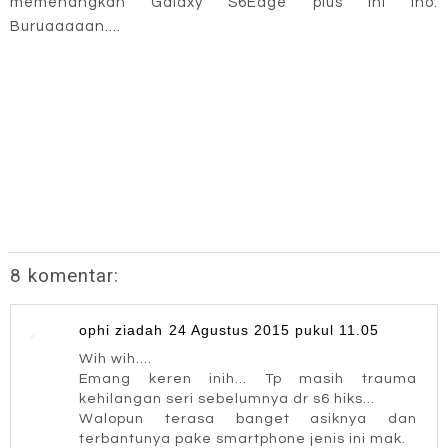
memenangkan Galaxy S6Edge plus ini lho.
Buruaaaaan....
8 komentar:
ophi ziadah
24 Agustus 2015 pukul 11.05
Wih wih....
Emang keren inih... Tp masih trauma
kehilangan seri sebelumnya dr s6 hiks...
Walopun terasa banget asiknya dan
terbantunya pake smartphone jenis ini mak.