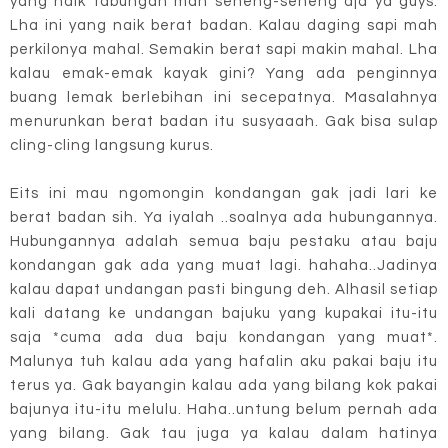
yang naik tabungan mah seneng-seneng aja ya guys.
Lha ini yang naik berat badan. Kalau daging sapi mah
perkilonya mahal. Semakin berat sapi makin mahal. Lha
kalau emak-emak kayak gini? Yang ada penginnya
buang lemak berlebihan ini secepatnya. Masalahnya
menurunkan berat badan itu susyaaah. Gak bisa sulap
cling-cling langsung kurus.
Eits ini mau ngomongin kondangan gak jadi lari ke
berat badan sih. Ya iyalah ..soalnya ada hubungannya.
Hubungannya adalah semua baju pestaku atau baju
kondangan gak ada yang muat lagi. hahaha..Jadinya
kalau dapat undangan pasti bingung deh. Alhasil setiap
kali datang ke undangan bajuku yang kupakai itu-itu
saja *cuma ada dua baju kondangan yang muat*.
Malunya tuh kalau ada yang hafalin aku pakai baju itu
terus ya. Gak bayangin kalau ada yang bilang kok pakai
bajunya itu-itu melulu. Haha..untung belum pernah ada
yang bilang. Gak tau juga ya kalau dalam hatinya