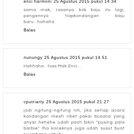
enci harmoni
25 Agustus 2015 pukul 14.34
sama mak, rasanya kok baju itu lagi,
pengennya tiapkondangan baju
baru...hahaha
Balas
25 Agustus 2015 pukul 14.51
nunungy
Hahhaha...toss Mak Enci...
Balas
cputriarty
25 Agustus 2015 pukul 21.27
jadi ngitung-ngitung nih, jika setiap acara
kondangan mesti ribet pakai busana yang
anyar..hehehe udah pasti bikin "pusing pala
barbie" lha koceknya juga udah susut buat