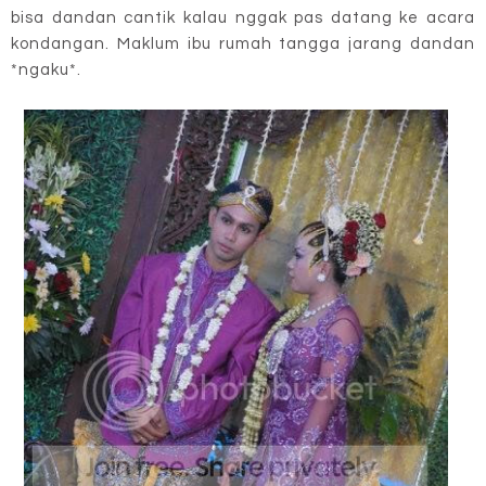
bisa dandan cantik kalau nggak pas datang ke acara
kondangan. Maklum ibu rumah tangga jarang dandan
*ngaku*.