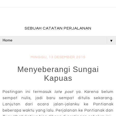
fadevmother , lifestyle and travel bloger
SEBUAH CATATAN PERJALANAN
▼
MINGGU, 13 DESEMBER 2015
Menyeberangi Sungai
Kapuas
Postingan ini termasuk
late post
ya. Karena belum
sempat nulis, jadi baru sempat ditulis sekarang.
Lanjutan dari acara jalan-jalanku ke Pontianak
beberapa waktu yang lalu. Perjalanan ke Pontianak dan