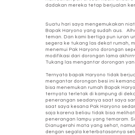
dadakan mereka tetap berjualan ke
Suatu hari saya mengemukakan niat
Bapak Haryono yang sudah aus. Alha
teman. Dan kami bertiga pun iuran u
segera ke tukang las dekat rumah,
menemui Pak Haryono dorongan seper
modifikasi dari dorongan lama akhirn
Tukang las mengantar dorongan yang
Ternyata bapak Haryono tidak berju
mengantar dorongan besi ini kemana
bisa menemukan rumah Bapak Haryo
ternyata terletak di kampung di de
penerangan seadanya saat saya sam
saat saya kesana Pak Haryono sedan
saja karena beliau tidak bisa meliha
penerangan lampu yang temaram. Son
Dianugerahi mata yang sehat, namun
dengan segala keterbatasannya sela