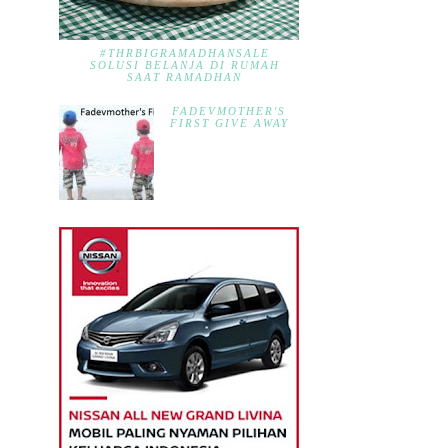
#THRBIGRAMADHANSALE
SOLUSI BELANJA DI RUMAH
SAAT RAMADHAN
FADEVMOTHER'S
FIRST GIVE AWAY