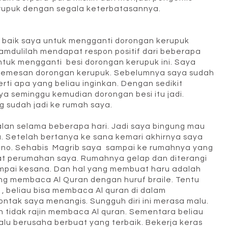
rupuk dengan segala keterbatasannya.
 baik saya untuk mengganti dorongan kerupuk
mdulilah mendapat respon positif dari beberapa
ntuk mengganti besi dorongan kerupuk ini. Saya
 memesan dorongan kerupuk. Sebelumnya saya sudah
ti apa yang beliau inginkan. Dengan sedikit
ya seminggu kemudian dorongan besi itu jadi.
 sudah jadi ke rumah saya.
alan selama beberapa hari. Jadi saya bingung mau
. Setelah bertanya ke sana kemari akhirnya saya
no. Sehabis Magrib saya sampai ke rumahnya yang
kat perumahan saya. Rumahnya gelap dan diterangi
pai kesana. Dan hal yang membuat haru adalah
g membaca Al Quran dengan huruf braile. Tentu
t , beliau bisa membaca Al quran di dalam
tak saya menangis. Sungguh diri ini merasa malu.
 tidak rajin membaca Al quran. Sementara beliau
lu berusaha berbuat yang terbaik. Bekerja keras