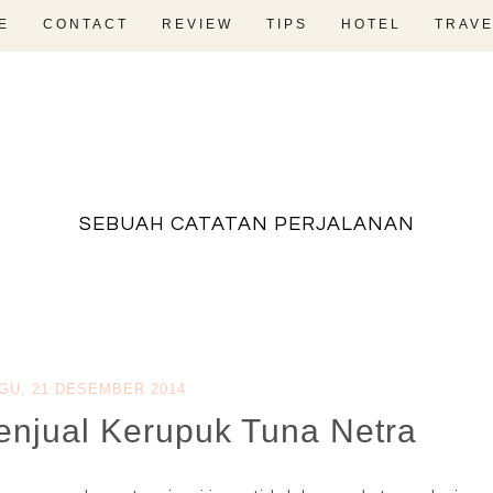
E
CONTACT
REVIEW
TIPS
HOTEL
TRAVE
fadevmother , lifestyle and travel bloger
SEBUAH CATATAN PERJALANAN
GU, 21 DESEMBER 2014
Penjual Kerupuk Tuna Netra