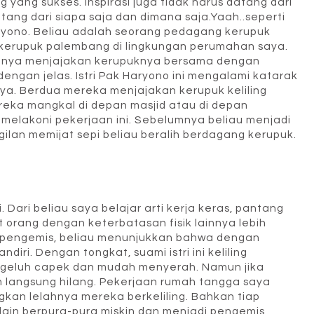
ng yang sukses. Inspirasi juga tidak harus datang dari
atang dari siapa saja dan dimana saja.Yaah..seperti
Haryono. Beliau adalah seorang pedagang kerupuk
n kerupuk palembang di lingkungan perumahan saya.
iasanya menjajakan kerupuknya bersama dengan
dengan jelas. Istri Pak Haryono ini mengalami katarak
ya. Berdua mereka menjajakan kerupuk keliling
eka mangkal di depan masjid atau di depan
melakoni pekerjaan ini. Sebelumnya beliau menjadi
gilan memijat sepi beliau beralih berdagang kerupuk.
 Dari beliau saya belajar arti kerja keras, pantang
 orang dengan keterbatasan fisik lainnya lebih
 pengemis, beliau menunjukkan bahwa dengan
ri. Dengan tongkat, suami istri ini keliling
ngeluh capek dan mudah menyerah. Namun jika
n langsung hilang. Pekerjaan rumah tangga saya
kan lelahnya mereka berkeliling. Bahkan tiap
ain berpura-pura miskin dan menjadi pengemis