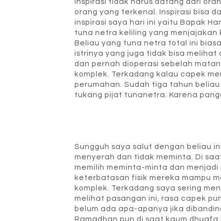
Inspirasi tidak harus datang dari ora
orang yang terkenal. Inspirasi bisa d
inspirasi saya hari ini yaitu Bapak 
tuna netra keliling yang menjajaka
Beliau yang tuna netra total ini b
istri
nya yang juga tidak bisa melihat 
dan pernah dioperasi sebelah matan
komplek. Terkadang kalau capek mer
perumahan. Sudah tiga tahun beliau 
tukang pijat tunanetra. Karena pang
Sungguh saya salut dengan beliau ini.
menyerah dan tidak meminta. Di saat
memilih meminta-minta dan menjadi
keterbatasan fisik mereka mampu mandi
komplek. Terkadang saya sering me
melihat pasangan ini, rasa capek pu
belum ada apa-apanya jika dibanding
Ramadhan pun di saat kaum dhuafa l