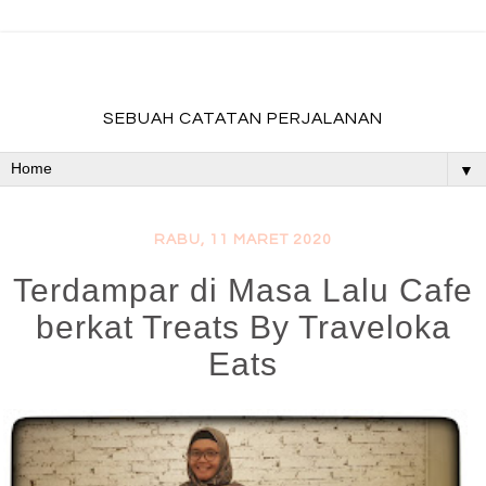
fadevmother , lifestyle and travel bloger
SEBUAH CATATAN PERJALANAN
▼
RABU, 11 MARET 2020
Terdampar di Masa Lalu Cafe
berkat Treats By Traveloka
Eats