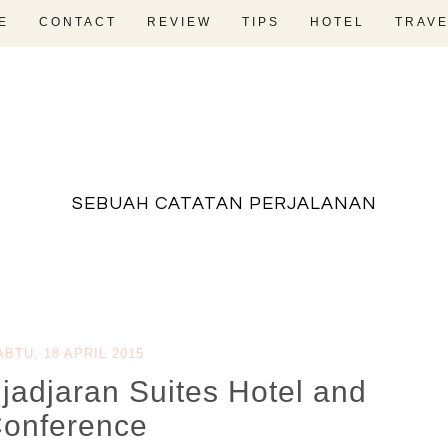
E
CONTACT
REVIEW
TIPS
HOTEL
TRAVE
fadevmother , lifestyle and travel bloger
SEBUAH CATATAN PERJALANAN
ABTU, 18 APRIL 2015
adjaran Suites Hotel and
onference