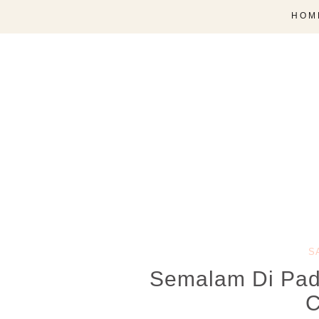
HOM
S
Semalam Di Padj
C