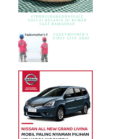
#THRBIGRAMADHANSALE
SOLUSI BELANJA DI RUMAH
SAAT RAMADHAN
FADEVMOTHER'S
FIRST GIVE AWAY